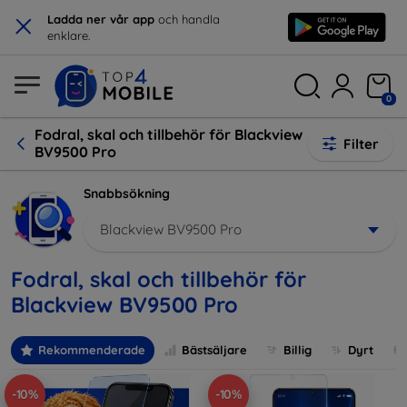
×
Ladda ner vår app
och handla
enklare.
0
Fodral, skal och tillbehör för Blackview
Filter
BV9500 Pro
Snabbsökning
Blackview BV9500 Pro
Fodral, skal och tillbehör för
Blackview BV9500 Pro
Rekommenderade
Bästsäljare
Billig
Dyrt
-10%
-10%