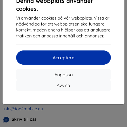
Denna webbplats använder
1
-
4
av totalt
4
.
cookies.
«
1
»
Vi använder cookies på vår webbplats. Vissa är
nödvändiga för att webbplatsen ska fungera
korrekt, medan andra hjälper oss att analysera
trafiken och anpassa innehåll och annonser.
Acceptera
Shield-SK s.r.o.
Organisationsnummer:
46701494
Anpassa
Momsregistreringsnummer:
SK2023549671
Avvisa
Kontakt
info@top4mobile.eu
Skriv till oss