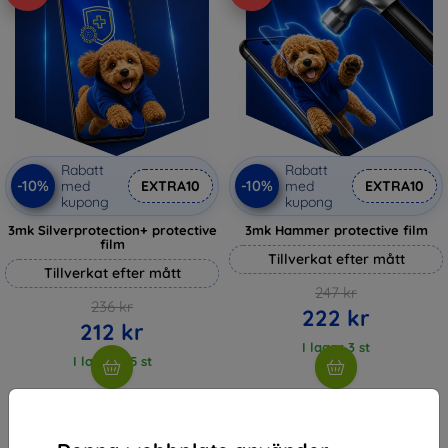
Rabatt
Rabatt
-10%
-10%
med
EXTRA10
med
EXTRA10
kupong
kupong
3mk Silverprotection+ protective
3mk Hammer protective film
film
Tillverkat efter mått
Tillverkat efter mått
247 kr
236 kr
222 kr
212 kr
I lager 3 st
I lager > 5 st