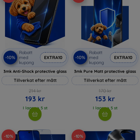
Rabatt
Rabatt
-10%
-10%
med
EXTRA10
med
EXTRA10
kupong
kupong
3mk Anti-Shock protective glass
3mk Pure Matt protective glass
Tillverkat efter mått
Tillverkat efter mått
214 kr
170 kr
193 kr
153 kr
I lager > 5 st
I lager > 5 st
-10%
-10%