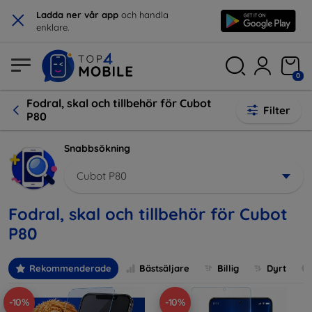
×
Ladda ner vår app
och handla
enklare.
0
Fodral, skal och tillbehör för Cubot
Filter
P80
Snabbsökning
Cubot P80
Fodral, skal och tillbehör för Cubot
P80
Rekommenderade
Bästsäljare
Billig
Dyrt
-10%
-10%