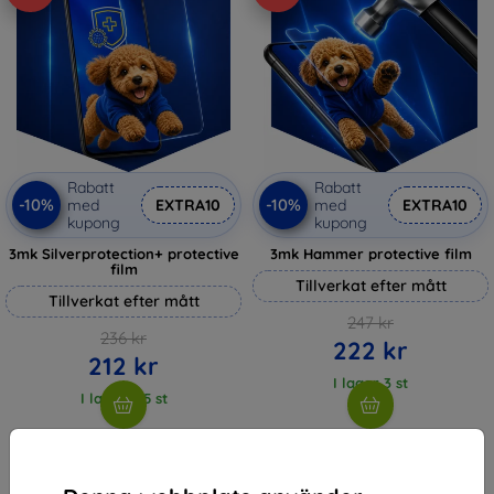
Rabatt
Rabatt
-10%
-10%
med
EXTRA10
med
EXTRA10
kupong
kupong
3mk Silverprotection+ protective
3mk Hammer protective film
film
Tillverkat efter mått
Tillverkat efter mått
247 kr
236 kr
222 kr
212 kr
I lager 3 st
I lager > 5 st