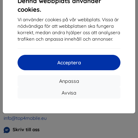
Denna webbplats använder
1
-
4
av totalt
4
.
cookies.
«
1
»
Vi använder cookies på vår webbplats. Vissa är
nödvändiga för att webbplatsen ska fungera
korrekt, medan andra hjälper oss att analysera
trafiken och anpassa innehåll och annonser.
Acceptera
Shield-SK s.r.o.
Organisationsnummer:
46701494
Anpassa
Momsregistreringsnummer:
SK2023549671
Avvisa
Kontakt
info@top4mobile.eu
Skriv till oss