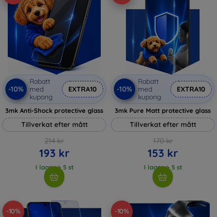
Rabatt
Rabatt
-10%
-10%
med
EXTRA10
med
EXTRA10
kupong
kupong
3mk Anti-Shock protective glass
3mk Pure Matt protective glass
Tillverkat efter mått
Tillverkat efter mått
214 kr
170 kr
193 kr
153 kr
I lager > 5 st
I lager > 5 st
-10%
-10%