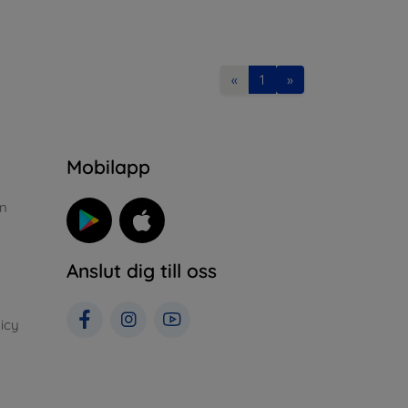
«
1
»
n
Mobilapp
n
Anslut dig till oss
icy