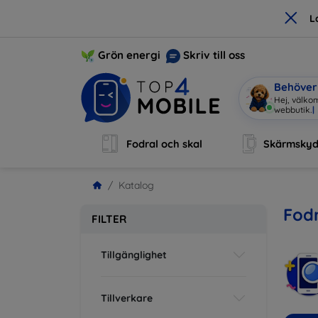
×
L
Grön energi
Skriv till oss
Behöver 
Hej, välkom
webbutik.
|
Fodral och skal
Skärmsky
Katalog
Fodr
FILTER
Tillgänglighet
Tillverkare