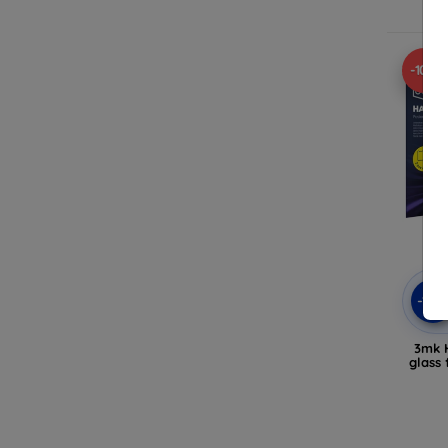
-10%
-10
3mk 
glass 