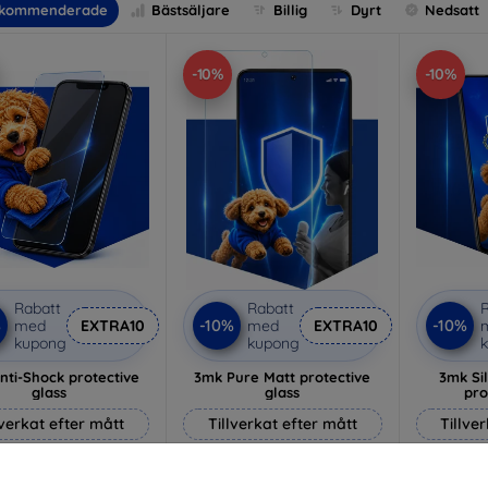
kommenderade
Bästsäljare
Billig
Dyrt
Nedsatt
-10%
-10%
Rabatt
Rabatt
R
%
-10%
-10%
med
EXTRA10
med
EXTRA10
kupong
kupong
nti-Shock protective
3mk Pure Matt protective
3mk Si
glass
glass
pro
lverkat efter mått
Tillverkat efter mått
Tillve
214 kr
170 kr
193 kr
153 kr