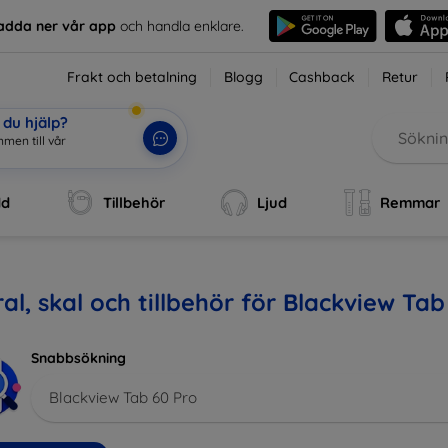
adda ner vår app
och handla enklare.
Frakt och betalning
Blogg
Cashback
Retur
du hjälp?
men till vår
dd
Tillbehör
Ljud
Remmar
al, skal och tillbehör för Blackview Tab
Snabbsökning
Blackview Tab 60 Pro