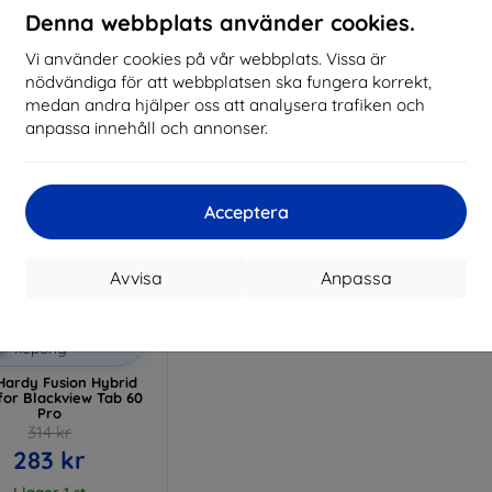
Denna webbplats använder cookies.
I lager > 5 st
I lager > 5 st
I 
Vi använder cookies på vår webbplats. Vissa är
nödvändiga för att webbplatsen ska fungera korrekt,
medan andra hjälper oss att analysera trafiken och
anpassa innehåll och annonser.
Acceptera
Avvisa
Anpassa
Rabatt
%
med
EXTRA10
kupong
Hardy Fusion Hybrid
for Blackview Tab 60
Pro
314 kr
283 kr
I lager 1 st