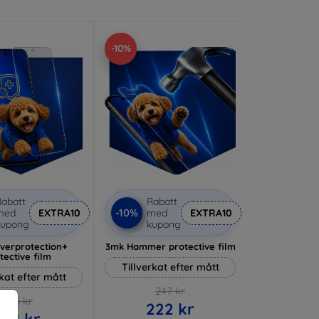
-10%
abatt
Rabatt
-10%
med
EXTRA10
med
EXTRA10
kupong
kupong
lverprotection+
3mk Hammer protective film
tective film
Tillverkat efter mått
rkat efter mått
247 kr
236 kr
222 kr
212 kr