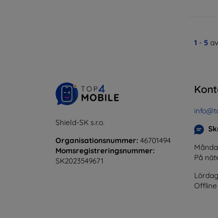
1
-
5
av
Kont
info@t
Shield-SK s.r.o.
Skr
Organisationsnummer:
46701494
Måndag 
Momsregistreringsnummer:
På nät
SK2023549671
Lördag
Offline