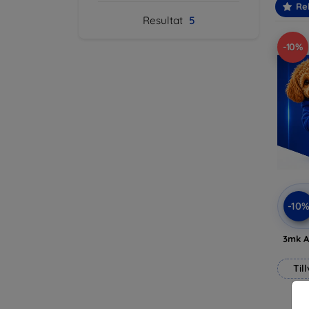
Re
Resultat
5
-10%
-10
3mk A
Til