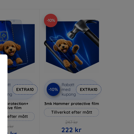
-10%
abatt
Rabatt
-10%
med
EXTRA10
med
EXTRA10
kupong
kupong
lverprotection+
3mk Hammer protective film
tective film
Tillverkat efter mått
rkat efter mått
247 kr
236 kr
222 kr
212 kr