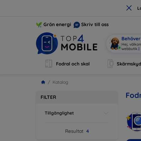
×
L
Grön energi
Skriv till oss
Behöver 
Hej, välkom
webbutik.
|
Fodral och skal
Skärmsky
Katalog
Fodr
FILTER
Tillgänglighet
Resultat
4