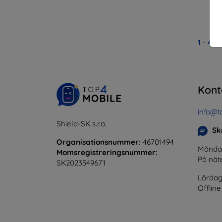
1
-
4
av
Kont
info@t
Shield-SK s.r.o.
Skr
Organisationsnummer:
46701494
Måndag 
Momsregistreringsnummer:
På nät
SK2023549671
Lördag
Offline