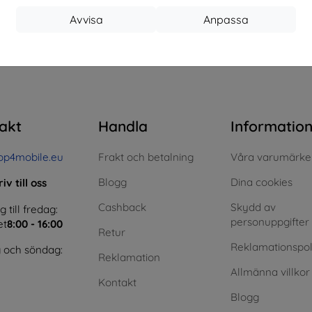
Avvisa
Anpassa
I lager > 5 st
I lager > 5 st
I 
 totalt
4
.
akt
Handla
Informatio
op4mobile.eu
Frakt och betalning
Våra varumärke
Blogg
Dina cookies
iv till oss
Cashback
Skydd av
till fredag:
personuppgifter
et
8:00 - 16:00
Retur
Reklamationspol
 och söndag:
Reklamation
Allmänna villkor
Kontakt
Blogg