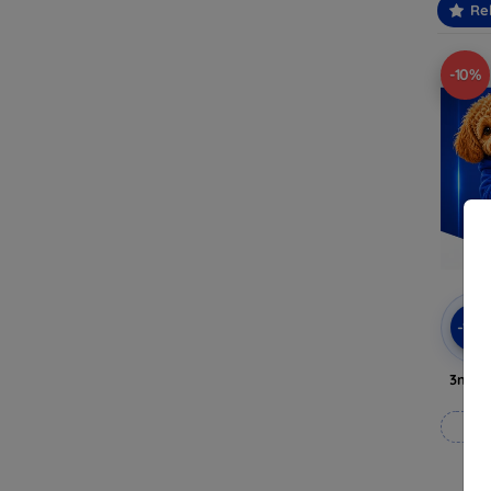
Re
-10%
-10
3mk A
Til