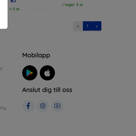
I lager 3 st
lager > 5 st
«
1
»
n
Mobilapp
n
Anslut dig till oss
icy