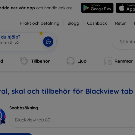
adda ner vår app
och handla enklare.
Frakt och betalning
Blogg
Cashback
Retur
du hjälp?
men till vår
dd
Tillbehör
Ljud
Remmar
al, skal och tillbehör för Blackview tab
Snabbsökning
Blackview tab 80