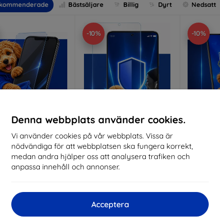
kommenderade
Bästsäljare
Billig
Dyrt
Nedsatt
-10%
-10%
Denna webbplats använder cookies.
Vi använder cookies på vår webbplats. Vissa är
Rabatt
Rabatt
R
nödvändiga för att webbplatsen ska fungera korrekt,
%
-10%
-10%
med
EXTRA10
med
EXTRA10
kupong
kupong
medan andra hjälper oss att analysera trafiken och
anpassa innehåll och annonser.
nti-Shock protective
3mk Pure Matt protective
3mk Si
glass
glass
pro
lverkat efter mått
Tillverkat efter mått
Tillve
Acceptera
214 kr
170 kr
193 kr
153 kr