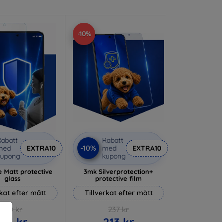
-10%
abatt
Rabatt
-10%
med
EXTRA10
med
EXTRA10
kupong
kupong
 Matt protective
3mk Silverprotection+
glass
protective film
rkat efter mått
Tillverkat efter mått
170 kr
237 kr
153 kr
213 kr