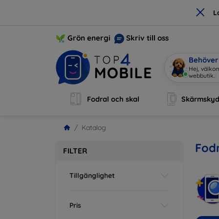
×
L
Grön energi
Skriv till oss
Behöver 
|
Fodral och skal
Skärmsky
Katalog
Fodr
FILTER
Tillgänglighet
Pris