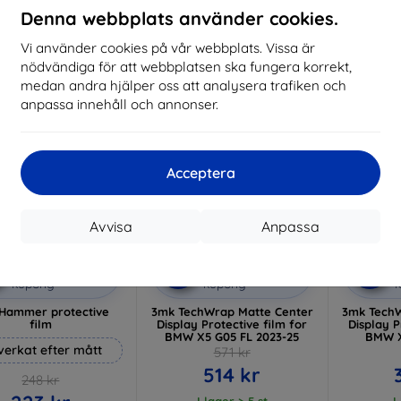
I lager 3 st
Denna webbplats använder cookies.
I lager > 5 st
I 
Vi använder cookies på vår webbplats. Vissa är
-10%
-10%
nödvändiga för att webbplatsen ska fungera korrekt,
medan andra hjälper oss att analysera trafiken och
anpassa innehåll och annonser.
Acceptera
Avvisa
Anpassa
Rabatt
Rabatt
R
%
-10%
-10%
med
EXTRA10
med
EXTRA10
kupong
kupong
Hammer protective
3mk TechWrap Matte Center
3mk TechW
film
Display Protective film for
Display P
BMW X5 G05 FL 2023-25
BMW X
lverkat efter mått
571 kr
514 kr
248 kr
I lager > 5 st
I