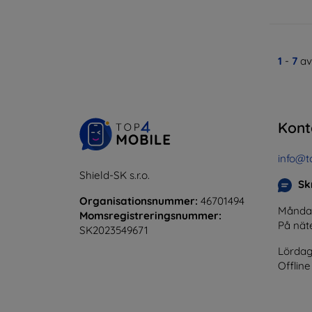
1
-
7
av
Kont
info@t
Shield-SK s.r.o.
Skr
Organisationsnummer:
46701494
Måndag 
Momsregistreringsnummer:
På nät
SK2023549671
Lördag
Offline