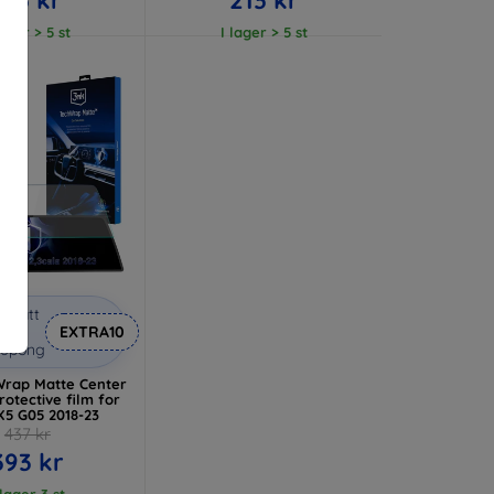
lager > 5 st
I lager > 5 st
abatt
med
EXTRA10
kupong
rap Matte Center
rotective film for
5 G05 2018-23
437 kr
393 kr
 lager 3 st