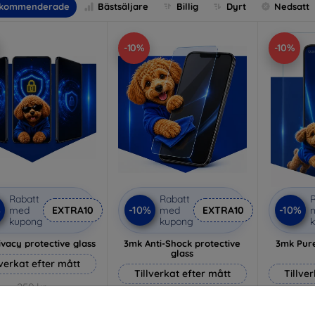
kommenderade
Bästsäljare
Billig
Dyrt
Nedsatt
-10%
-10%
Rabatt
Rabatt
R
%
-10%
-10%
med
EXTRA10
med
EXTRA10
kupong
kupong
vacy protective glass
3mk Anti-Shock protective
3mk Pure
glass
lverkat efter mått
Tillverkat efter mått
Tillve
259 kr
214 kr
233 kr
193 kr