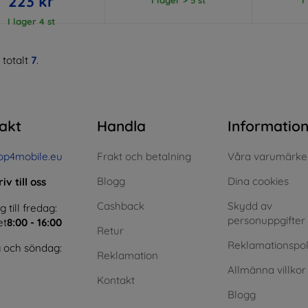
223 kr
I lager 4 st
 totalt
7
.
akt
Handla
Informatio
op4mobile.eu
Frakt och betalning
Våra varumärke
Blogg
Dina cookies
iv till oss
Cashback
Skydd av
till fredag:
personuppgifter
et
8:00 - 16:00
Retur
Reklamationspol
 och söndag:
Reklamation
Allmänna villkor
Kontakt
Blogg