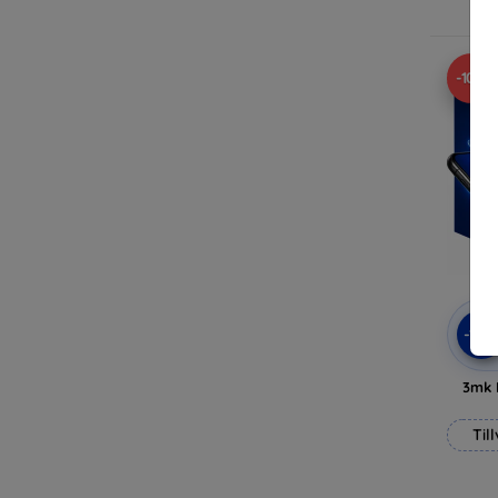
-10%
-10
3mk 
Til