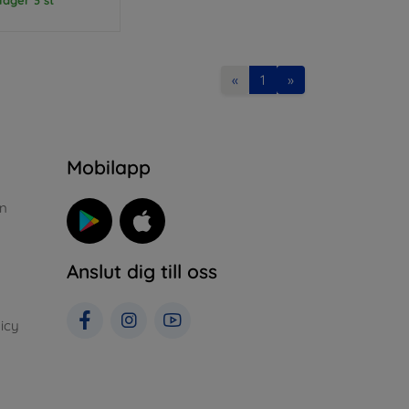
«
1
»
n
Mobilapp
n
Anslut dig till oss
icy