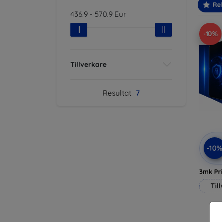
Re
436.9
-
570.9
Eur
-10%
Tillverkare
Resultat
7
-10
3mk Pri
Til