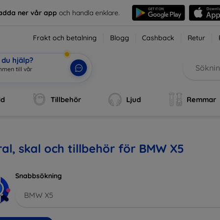
adda ner vår app
och handla enklare.
Frakt och betalning
Blogg
Cashback
Retur
du hjälp?
dd
Tillbehör
Ljud
Remmar
al, skal och tillbehör för BMW X5
Snabbsökning
BMW X5