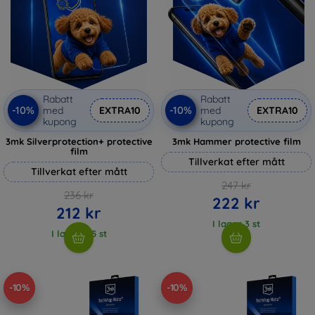
Rabatt
Rabatt
-10%
-10%
med
EXTRA10
med
EXTRA10
kupong
kupong
3mk Silverprotection+ protective
3mk Hammer protective film
film
Tillverkat efter mått
Tillverkat efter mått
247 kr
236 kr
222 kr
212 kr
I lager 3 st
I lager > 5 st
-10%
-10%