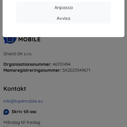
Anpassa
«
1
»
Avvisa
Shield-SK s.r.o.
Organisationsnummer:
46701494
Momsregistreringsnummer:
SK2023549671
Kontakt
info@top4mobile.eu
Skriv till oss
Måndag till fredag: