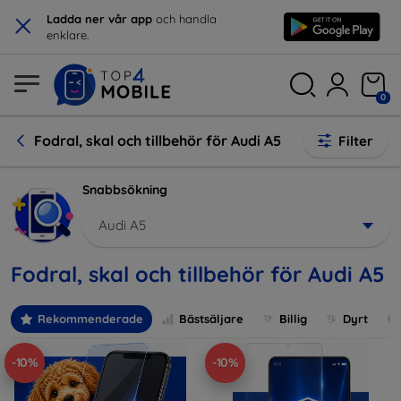
×
Ladda ner vår app
och handla
enklare.
0
Fodral, skal och tillbehör för Audi A5
Filter
Snabbsökning
Audi A5
Fodral, skal och tillbehör för Audi A5
Rekommenderade
Bästsäljare
Billig
Dyrt
-10%
-10%