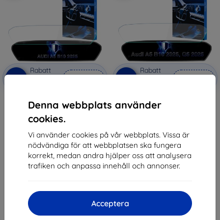
Rabatt
Rabatt
-10%
-10%
med
EXTRA10
med
EXTRA10
kupong
kupong
3mk TechWrap Matte Center
3mk TechWrap Matte Center
Denna webbplats använder
Display Protective film for AUDI
Display Protective film for AUDI
A5 B10 2025
A5 F5 2019-24
cookies.
570 kr
425 kr
513 kr
382 kr
Vi använder cookies på vår webbplats. Vissa är
nödvändiga för att webbplatsen ska fungera
I lager > 5 st
I lager > 5 st
korrekt, medan andra hjälper oss att analysera
trafiken och anpassa innehåll och annonser.
Acceptera
1
-
6
av totalt
6
.