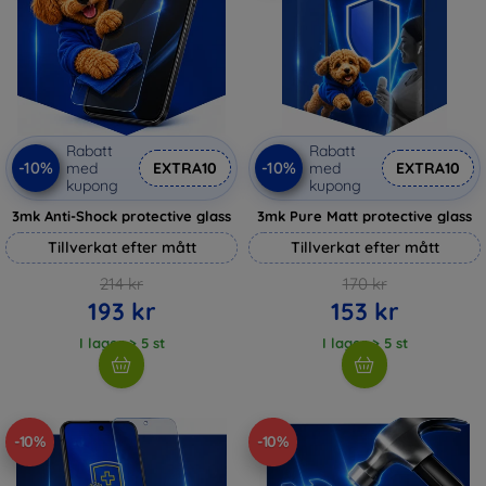
Rabatt
Rabatt
-10%
-10%
med
EXTRA10
med
EXTRA10
kupong
kupong
3mk Anti-Shock protective glass
3mk Pure Matt protective glass
Tillverkat efter mått
Tillverkat efter mått
214 kr
170 kr
193 kr
153 kr
I lager > 5 st
I lager > 5 st
-10%
-10%