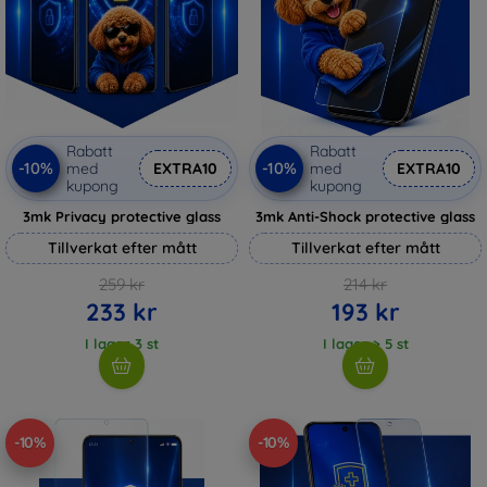
Rabatt
Rabatt
-10%
-10%
med
EXTRA10
med
EXTRA10
kupong
kupong
3mk Privacy protective glass
3mk Anti-Shock protective glass
Tillverkat efter mått
Tillverkat efter mått
259 kr
214 kr
233 kr
193 kr
I lager 3 st
I lager > 5 st
-10%
-10%