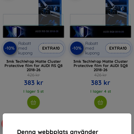
Rabatt
Rabatt
-10%
-10%
med
EXTRA10
med
EXTRA10
kupong
kupong
3mk TechWrap Matte Cluster
3mk TechWrap Matte Cluster
Protective film for AUDI RS Q8
Protective film for AUDI SQ8
2018-26
2018-26
426 kr
426 kr
383 kr
383 kr
I lager 5 st
I lager 4 st
-10%
-10%
Denna webbplats använder