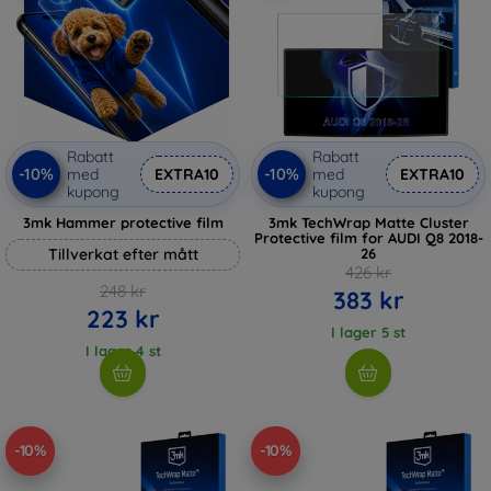
Rabatt
Rabatt
-10%
-10%
med
EXTRA10
med
EXTRA10
kupong
kupong
3mk Hammer protective film
3mk TechWrap Matte Cluster
Protective film for AUDI Q8 2018-
Tillverkat efter mått
26
426 kr
248 kr
383 kr
223 kr
I lager 5 st
I lager 4 st
-10%
-10%