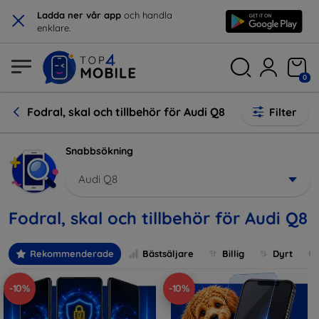
×
Ladda ner vår app
och handla
enklare.
0
Fodral, skal och tillbehör för Audi Q8
Filter
Snabbsökning
Audi Q8
Fodral, skal och tillbehör för Audi Q8
Rekommenderade
Bästsäljare
Billig
Dyrt
-10%
-10%