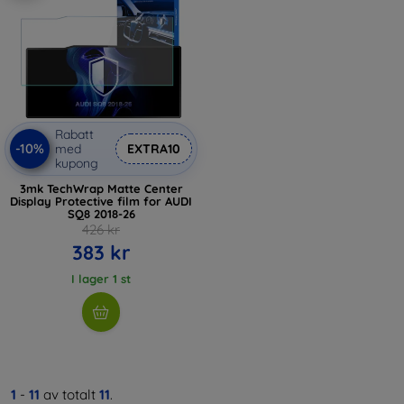
Rabatt
-10%
med
EXTRA10
kupong
3mk TechWrap Matte Center
Display Protective film for AUDI
SQ8 2018-26
426 kr
383 kr
I lager 1 st
1
-
11
av totalt
11
.