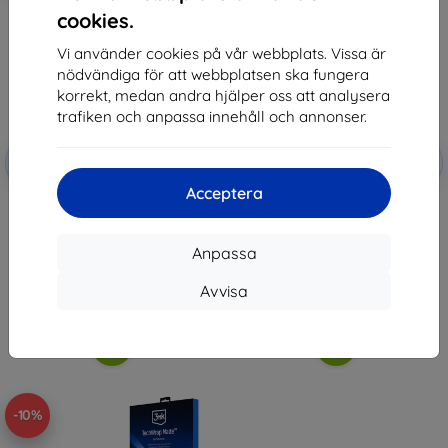
cookies.
Vi använder cookies på vår webbplats. Vissa är
nödvändiga för att webbplatsen ska fungera
korrekt, medan andra hjälper oss att analysera
trafiken och anpassa innehåll och annonser.
Rabatt
Rabatt
-10%
-10%
med
EXTRA10
med
EXTRA10
kupong
kupong
Acceptera
3mk TechWrap Matte Center
3mk TechWrap Matte Center
Display Protective film for AUDI
Display Protective film for AUDI
Q8 2018-26
RS Q8 2018-26
Anpassa
426 kr
426 kr
383 kr
383 kr
Avvisa
I lager > 5 st
I lager > 5 st
-10%