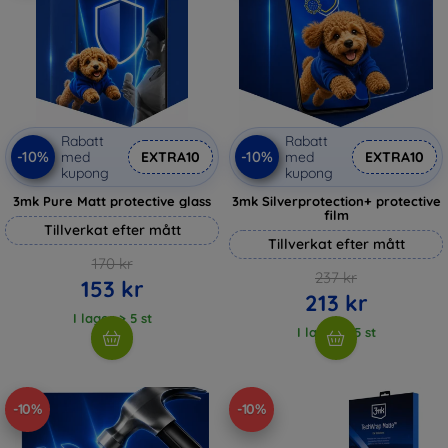
Rabatt
Rabatt
-10%
-10%
med
EXTRA10
med
EXTRA10
kupong
kupong
3mk Pure Matt protective glass
3mk Silverprotection+ protective
film
Tillverkat efter mått
Tillverkat efter mått
170 kr
237 kr
153 kr
213 kr
I lager > 5 st
I lager > 5 st
-10%
-10%