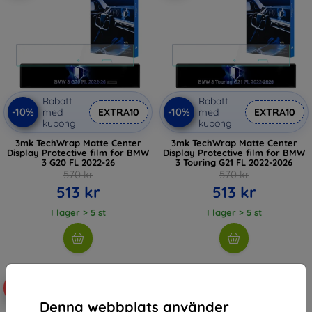
Rabatt
Rabatt
-10%
-10%
med
EXTRA10
med
EXTRA10
kupong
kupong
3mk TechWrap Matte Center
3mk TechWrap Matte Center
Display Protective film for BMW
Display Protective film for BMW
3 G20 FL 2022-26
3 Touring G21 FL 2022-2026
570 kr
570 kr
513 kr
513 kr
I lager > 5 st
I lager > 5 st
-10%
-10%
Denna webbplats använder