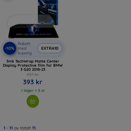
Rabatt
-10%
med
EXTRA10
kupong
3mk TechWrap Matte Center
Display Protective film for BMW
3 G20 2018-23
437 kr
393 kr
I lager > 5 st
1
-
11
av totalt
11
.