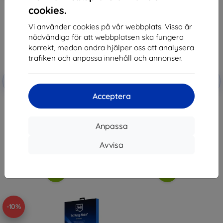
cookies.
Vi använder cookies på vår webbplats. Vissa är
nödvändiga för att webbplatsen ska fungera
korrekt, medan andra hjälper oss att analysera
trafiken och anpassa innehåll och annonser.
Rabatt
Rabatt
-10%
-10%
med
EXTRA10
med
EXTRA10
kupong
kupong
Acceptera
3mk TechWrap Matte Center
3mk TechWrap Matte Center
Display Protective film for BMW
Display Protective film for BMW
3 G21 FL Sensor 2022-26
3 G20 2018-22
Anpassa
570 kr
437 kr
513 kr
393 kr
Avvisa
I lager > 5 st
I lager 1 st
-10%