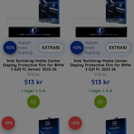
Rabatt
Rabatt
-10%
-10%
med
EXTRA10
med
EXTRA10
kupong
kupong
3mk TechWrap Matte Center
3mk TechWrap Matte Center
Display Protective film for BMW
Display Protective film for BMW
3 G20 FL Sensor 2022-26
3 G21 FL 2022-26
570 kr
570 kr
513 kr
513 kr
I lager > 5 st
I lager > 5 st
-10%
-10%