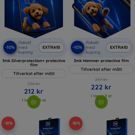
Rabatt
Rabatt
-10%
-10%
med
EXTRA10
med
EXTRA10
kupong
kupong
3mk Silverprotection+ protective
3mk Hammer protective film
film
Tillverkat efter mått
Tillverkat efter mått
247 kr
236 kr
222 kr
212 kr
I lager 3 st
I lager > 5 st
-10%
-10%