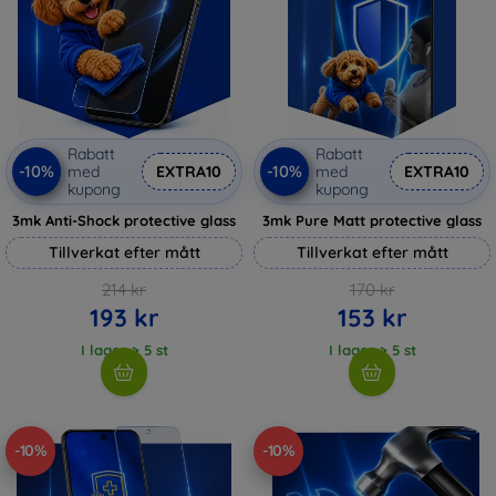
Rabatt
Rabatt
-10%
-10%
med
EXTRA10
med
EXTRA10
kupong
kupong
3mk Anti-Shock protective glass
3mk Pure Matt protective glass
Tillverkat efter mått
Tillverkat efter mått
214 kr
170 kr
193 kr
153 kr
I lager > 5 st
I lager > 5 st
-10%
-10%