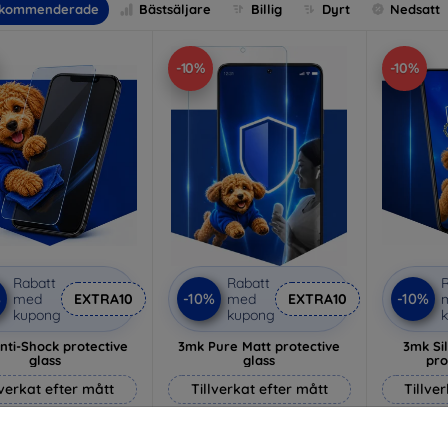
kommenderade
Bästsäljare
Billig
Dyrt
Nedsatt
-10%
-10%
Rabatt
Rabatt
R
%
-10%
-10%
med
EXTRA10
med
EXTRA10
kupong
kupong
nti-Shock protective
3mk Pure Matt protective
3mk Si
glass
glass
pro
lverkat efter mått
Tillverkat efter mått
Tillve
214 kr
169 kr
193 kr
152 kr