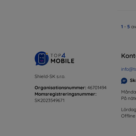
1
-
5
av
Kont
info@t
Shield-SK s.r.o.
Skr
Organisationsnummer:
46701494
Måndag 
Momsregistreringsnummer:
På nät
SK2023549671
Lördag
Offline