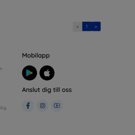
«
1
»
n
Mobilapp
n
Anslut dig till oss
icy