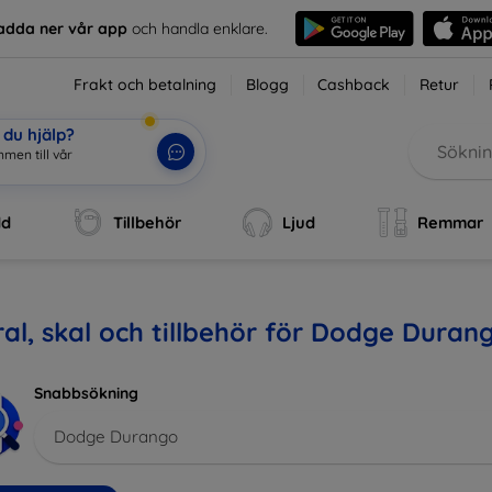
adda ner vår app
och handla enklare.
Frakt och betalning
Blogg
Cashback
Retur
du hjälp?
men till vår
dd
Tillbehör
Ljud
Remmar
al, skal och tillbehör för Dodge Duran
Snabbsökning
Dodge Durango