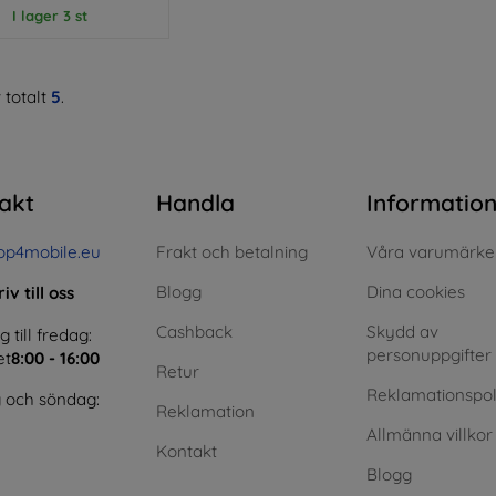
I lager 3 st
 totalt
5
.
akt
Handla
Informatio
op4mobile.eu
Frakt och betalning
Våra varumärke
Blogg
Dina cookies
iv till oss
Cashback
Skydd av
till fredag:
personuppgifter
et
8:00 - 16:00
Retur
Reklamationspol
 och söndag:
Reklamation
Allmänna villkor
Kontakt
Blogg