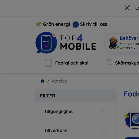
×
L
Grön energi
Skriv till oss
Behöver 
Hej, välkom
webbutik
|
Fodral och skal
Skärmsky
Katalog
Fodr
FILTER
Tillgänglighet
Tillverkare