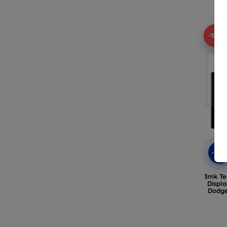
-10%
-10
3mk Te
Displa
Dodge