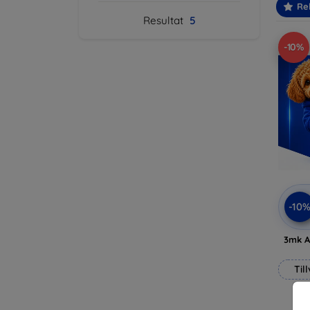
Re
Resultat
5
-10%
-10
3mk A
Til