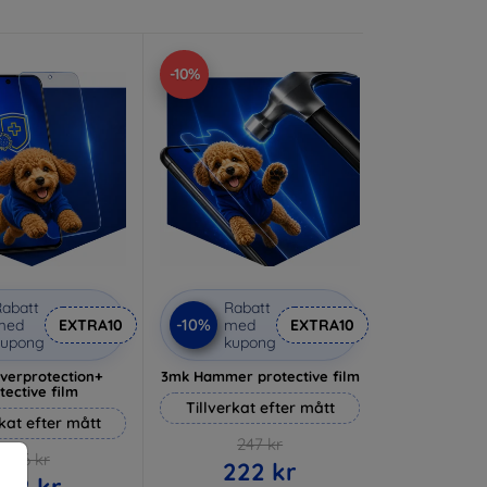
-10%
abatt
Rabatt
-10%
med
EXTRA10
med
EXTRA10
kupong
kupong
lverprotection+
3mk Hammer protective film
tective film
Tillverkat efter mått
rkat efter mått
247 kr
236 kr
222 kr
212 kr