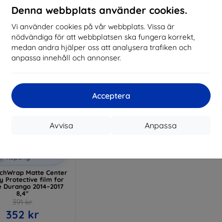
Denna webbplats använder cookies.
I lager > 5 st
I lager > 5 st
I 
Vi använder cookies på vår webbplats. Vissa är
nödvändiga för att webbplatsen ska fungera korrekt,
medan andra hjälper oss att analysera trafiken och
anpassa innehåll och annonser.
Acceptera
Avvisa
Anpassa
Rabatt
%
med
EXTRA10
kupong
chWrap Matte Center
y Protective film for
 Durango 2014–2017
8,4"
391 kr
352 kr