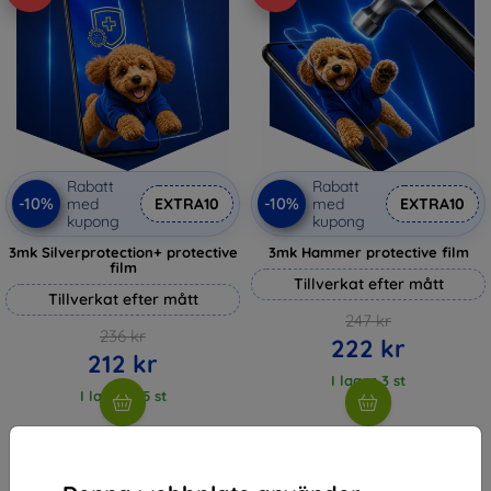
Rabatt
Rabatt
-10%
-10%
med
EXTRA10
med
EXTRA10
kupong
kupong
3mk Silverprotection+ protective
3mk Hammer protective film
film
Tillverkat efter mått
Tillverkat efter mått
247 kr
236 kr
222 kr
212 kr
I lager 3 st
I lager > 5 st