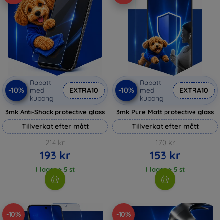
Rabatt
Rabatt
-10%
-10%
med
EXTRA10
med
EXTRA10
kupong
kupong
3mk Anti-Shock protective glass
3mk Pure Matt protective glass
Tillverkat efter mått
Tillverkat efter mått
214 kr
170 kr
193 kr
153 kr
I lager > 5 st
I lager > 5 st
-10%
-10%