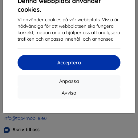
Denna webbplats använder
1
-
4
av totalt
4
.
cookies.
«
1
»
Vi använder cookies på vår webbplats. Vissa är
nödvändiga för att webbplatsen ska fungera
korrekt, medan andra hjälper oss att analysera
trafiken och anpassa innehåll och annonser.
Acceptera
Shield-SK s.r.o.
Organisationsnummer:
46701494
Anpassa
Momsregistreringsnummer:
SK2023549671
Avvisa
Kontakt
info@top4mobile.eu
Skriv till oss