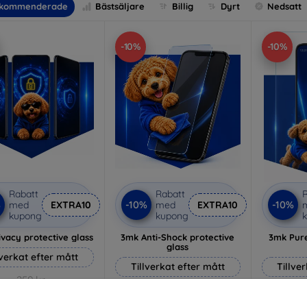
kommenderade
Bästsäljare
Billig
Dyrt
Nedsatt
-10%
-10%
Rabatt
Rabatt
R
%
-10%
-10%
med
EXTRA10
med
EXTRA10
kupong
kupong
vacy protective glass
3mk Anti-Shock protective
3mk Pure
glass
lverkat efter mått
Tillverkat efter mått
Tillve
259 kr
214 kr
233 kr
193 kr