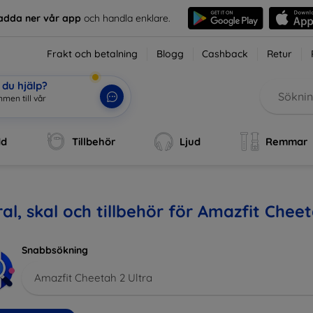
adda ner vår app
och handla enklare.
Frakt och betalning
Blogg
Cashback
Retur
du hjälp?
mmen till
|
dd
Tillbehör
Ljud
Remmar
al, skal och tillbehör för Amazfit Cheet
Snabbsökning
Amazfit Cheetah 2 Ultra