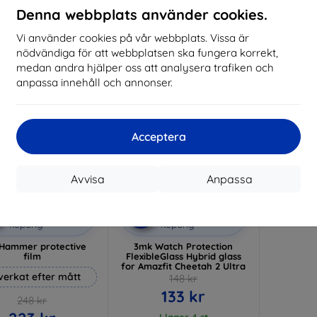
I lager 3 st
Denna webbplats använder cookies.
I lager > 5 st
I 
Vi använder cookies på vår webbplats. Vissa är
-10%
nödvändiga för att webbplatsen ska fungera korrekt,
medan andra hjälper oss att analysera trafiken och
anpassa innehåll och annonser.
Acceptera
Avvisa
Anpassa
Rabatt
Rabatt
%
-10%
med
EXTRA10
med
EXTRA10
kupong
kupong
Hammer protective
3mk Watch Protection
film
FlexibleGlass Hybrid glass
for Amazfit Cheetah 2 Ultra
lverkat efter mått
148 kr
133 kr
248 kr
I lager 4 st