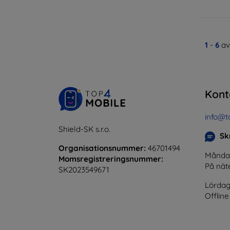
1
-
6
av
Kont
info@t
Shield-SK s.r.o.
Skr
Organisationsnummer:
46701494
Måndag 
Momsregistreringsnummer:
På nät
SK2023549671
Lördag
Offline