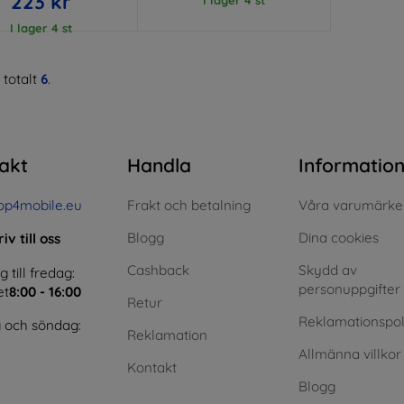
223 kr
I lager 4 st
 totalt
6
.
akt
Handla
Informatio
op4mobile.eu
Frakt och betalning
Våra varumärke
Blogg
Dina cookies
iv till oss
Cashback
Skydd av
till fredag:
personuppgifter
et
8:00 - 16:00
Retur
Reklamationspol
 och söndag:
Reklamation
Allmänna villkor
Kontakt
Blogg