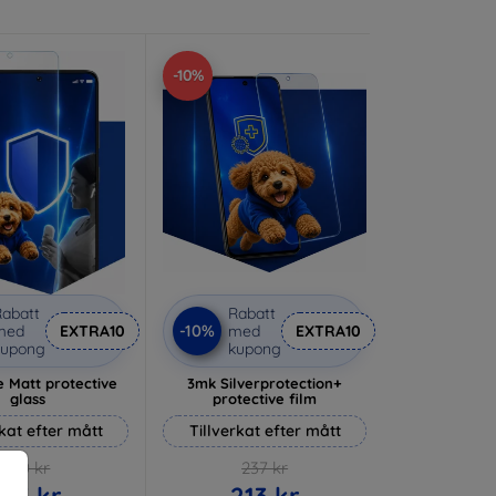
-10%
abatt
Rabatt
-10%
med
EXTRA10
med
EXTRA10
kupong
kupong
 Matt protective
3mk Silverprotection+
glass
protective film
rkat efter mått
Tillverkat efter mått
170 kr
237 kr
153 kr
213 kr