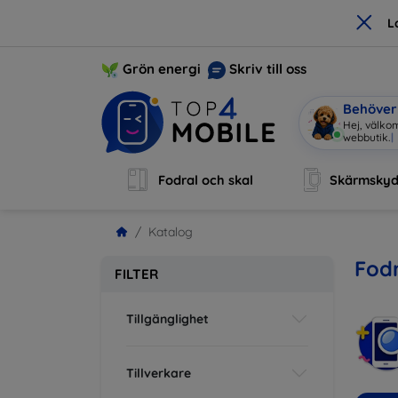
×
L
Grön energi
Skriv till oss
Behöver 
Hej, välko
Fodral och skal
Skärmsky
Katalog
Fodr
FILTER
Tillgänglighet
Tillverkare