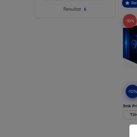
Re
Resultat
6
-10%
-10
3mk Pri
Til