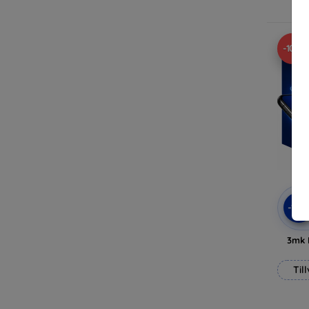
-10%
-10
3mk 
Til