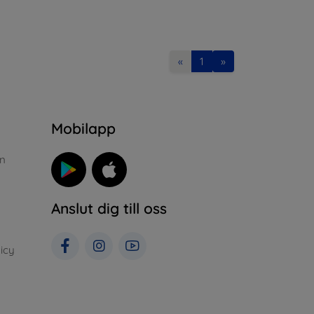
«
1
»
n
Mobilapp
n
Anslut dig till oss
icy