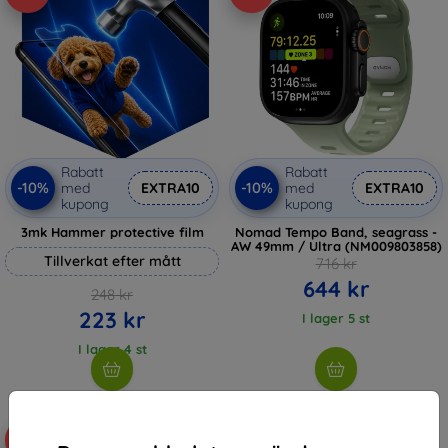
Rabatt
Rabatt
-10%
-10%
med
EXTRA10
med
EXTRA10
kupong
kupong
3mk Hammer protective film
Nomad Tempo Band, seagrass -
AW 49mm / Ultra (NM009803858)
Tillverkat efter mått
716 kr
644 kr
248 kr
223 kr
I lager 5 st
I lager 4 st
-10%