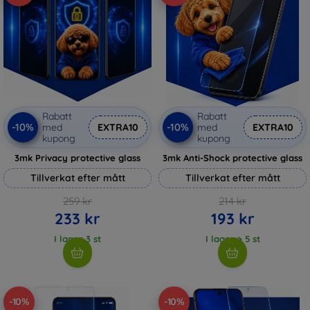
Rabatt
Rabatt
-10%
-10%
med
EXTRA10
med
EXTRA10
kupong
kupong
3mk Privacy protective glass
3mk Anti-Shock protective glass
Tillverkat efter mått
Tillverkat efter mått
259 kr
214 kr
233 kr
193 kr
I lager 3 st
I lager > 5 st
-10%
-10%