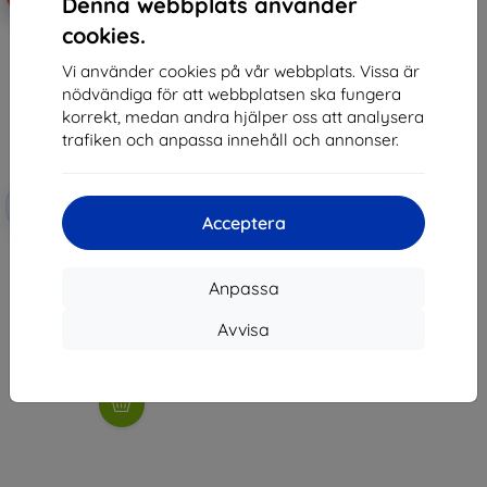
Denna webbplats använder
cookies.
Vi använder cookies på vår webbplats. Vissa är
nödvändiga för att webbplatsen ska fungera
korrekt, medan andra hjälper oss att analysera
trafiken och anpassa innehåll och annonser.
Rabatt
-10%
med
EXTRA10
Acceptera
kupong
Nomad Tempo Band, tidal - AW
49mm / Ultra (NM009742858)
Anpassa
716 kr
644 kr
Avvisa
I lager 4 st