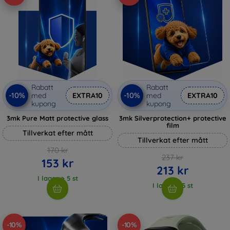
Rabatt
Rabatt
-10%
-10%
med
EXTRA10
med
EXTRA10
kupong
kupong
3mk Pure Matt protective glass
3mk Silverprotection+ protective
film
Tillverkat efter mått
Tillverkat efter mått
170 kr
237 kr
153 kr
213 kr
I lager > 5 st
I lager > 5 st
-10%
-10%