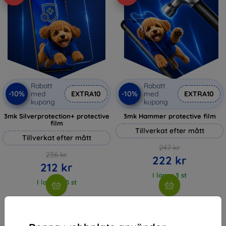
Rabatt
Rabatt
-10%
-10%
med
EXTRA10
med
EXTRA10
kupong
kupong
3mk Silverprotection+ protective
3mk Hammer protective film
film
Tillverkat efter mått
Tillverkat efter mått
247 kr
236 kr
222 kr
212 kr
I lager 3 st
I lager > 5 st