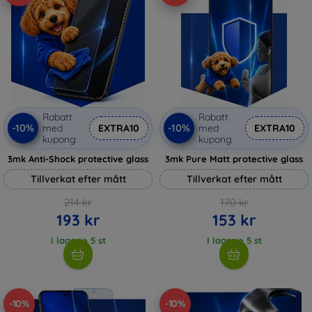
Rabatt
Rabatt
-10%
-10%
med
EXTRA10
med
EXTRA10
kupong
kupong
3mk Anti-Shock protective glass
3mk Pure Matt protective glass
Tillverkat efter mått
Tillverkat efter mått
214 kr
170 kr
193 kr
153 kr
I lager > 5 st
I lager > 5 st
-10%
-10%