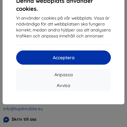
Denna webbplats använder
1
-
4
av totalt
4
.
cookies.
«
1
»
Vi använder cookies på vår webbplats. Vissa är
nödvändiga för att webbplatsen ska fungera
korrekt, medan andra hjälper oss att analysera
trafiken och anpassa innehåll och annonser.
Acceptera
Shield-SK s.r.o.
Organisationsnummer:
46701494
Anpassa
Momsregistreringsnummer:
SK2023549671
Avvisa
Kontakt
info@top4mobile.eu
Skriv till oss