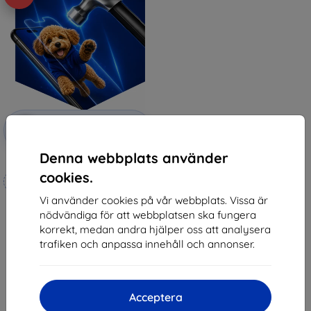
Rabatt
-10%
med
EXTRA10
kupong
Denna webbplats använder
3mk Hammer protective film
cookies.
Tillverkat efter mått
Vi använder cookies på vår webbplats. Vissa är
248 kr
nödvändiga för att webbplatsen ska fungera
223 kr
korrekt, medan andra hjälper oss att analysera
I lager 4 st
trafiken och anpassa innehåll och annonser.
Acceptera