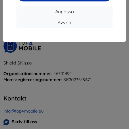
1
-
5
av totalt
5
.
Anpassa
«
1
»
Avvisa
Shield-SK s.r.o.
Organisationsnummer:
46701494
Momsregistreringsnummer:
SK2023549671
Kontakt
info@top4mobile.eu
Skriv till oss