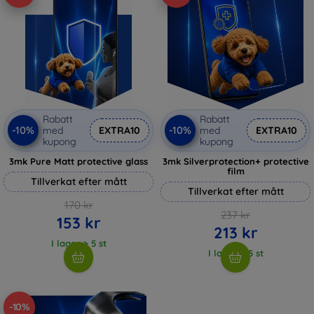
Rabatt
Rabatt
-10%
-10%
med
EXTRA10
med
EXTRA10
kupong
kupong
3mk Pure Matt protective glass
3mk Silverprotection+ protective
film
Tillverkat efter mått
Tillverkat efter mått
170 kr
237 kr
153 kr
213 kr
I lager > 5 st
I lager > 5 st
-10%