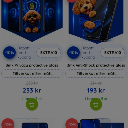
Rabatt
Rabatt
-10%
-10%
med
EXTRA10
med
EXTRA10
kupong
kupong
3mk Privacy protective glass
3mk Anti-Shock protective glass
Tillverkat efter mått
Tillverkat efter mått
259 kr
214 kr
233 kr
193 kr
I lager 3 st
I lager > 5 st
-10%
-10%