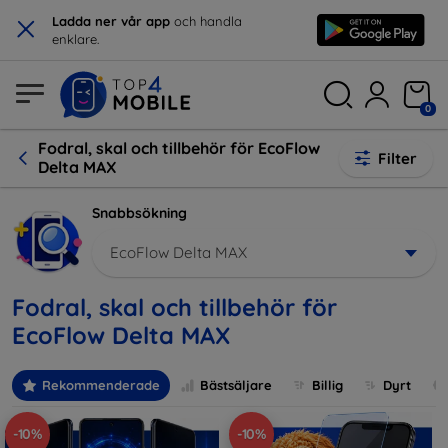
×
Ladda ner vår app
och handla
enklare.
0
Fodral, skal och tillbehör för EcoFlow
Filter
Delta MAX
Snabbsökning
EcoFlow Delta MAX
Fodral, skal och tillbehör för
EcoFlow Delta MAX
Rekommenderade
Bästsäljare
Billig
Dyrt
-10%
-10%