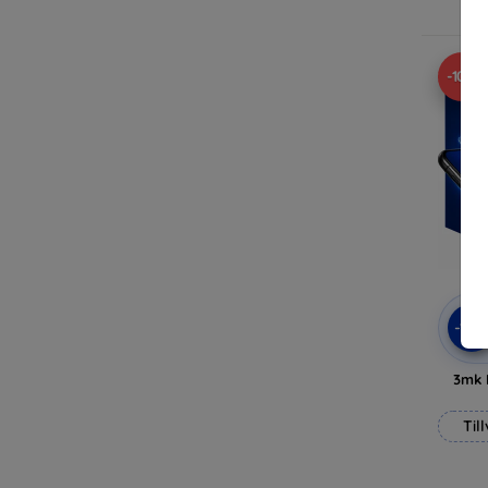
-10%
-10
3mk 
Til