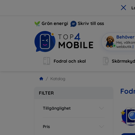
×
L
Grön energi
Skriv till oss
Behöver 
Hej, välko
Fodral och skal
Skärmsky
Katalog
Fodr
FILTER
Tillgänglighet
Pris