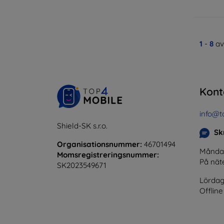
1
-
8
av
Kont
info@t
Shield-SK s.r.o.
Skr
Organisationsnummer:
46701494
Måndag 
Momsregistreringsnummer:
På nät
SK2023549671
Lördag
Offline