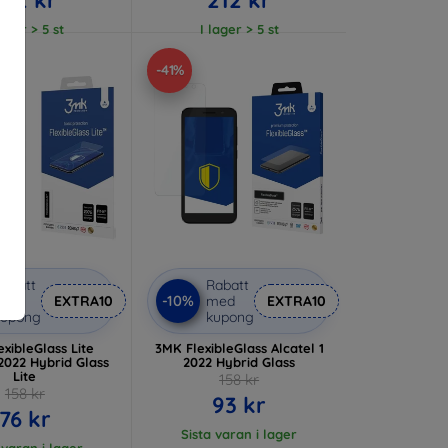
lager > 5 st
I lager > 5 st
-41%
abatt
Rabatt
-10%
med
EXTRA10
med
EXTRA10
kupong
kupong
xibleGlass Lite
3MK FlexibleGlass Alcatel 1
 2022 Hybrid Glass
2022 Hybrid Glass
Lite
158 kr
158 kr
93 kr
76 kr
Sista varan i lager
 varan i lager