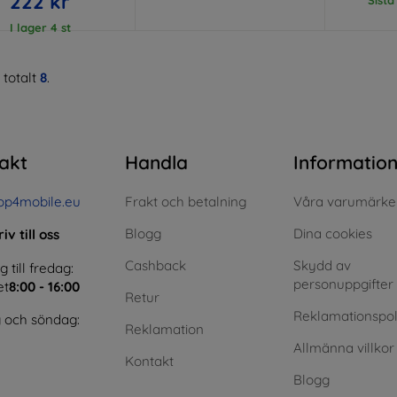
222 kr
I lager 4 st
 totalt
8
.
akt
Handla
Informatio
op4mobile.eu
Frakt och betalning
Våra varumärke
Blogg
Dina cookies
iv till oss
Cashback
Skydd av
till fredag:
personuppgifter
et
8:00 - 16:00
Retur
Reklamationspol
 och söndag:
Reklamation
Allmänna villkor
Kontakt
Blogg