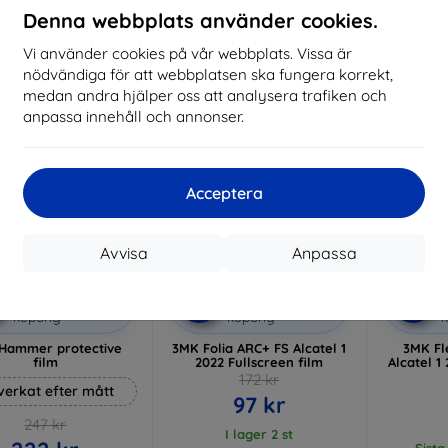
I lager 3 st
Denna webbplats använder cookies.
I lager > 5 st
I 
Vi använder cookies på vår webbplats. Vissa är
-44%
-52%
nödvändiga för att webbplatsen ska fungera korrekt,
medan andra hjälper oss att analysera trafiken och
anpassa innehåll och annonser.
Acceptera
Avvisa
Anpassa
Rabatt
Rabatt
R
%
-10%
-10%
med
EXTRA10
med
EXTRA10
kupong
kupong
Hammer protective
3MK Folia ARC+ FS Alcatel 1
3MK Fle
film
2022 Fullscreen film
Alcatel 1
172 kr
lverkat efter mått
97 kr
247 kr
I lager 2 st
Sista