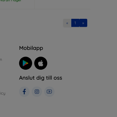
«
1
»
n
Mobilapp
n
Anslut dig till oss
icy