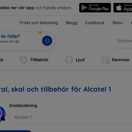
adda ner vår app
och handla enklare.
Frakt och betalning
Blogg
Cashback
Retur
du hjälp?
mmen till vår webb
|
dd
Tillbehör
Ljud
Remmar
al, skal och tillbehör för Alcatel 1
Snabbsökning
Alcatel 1