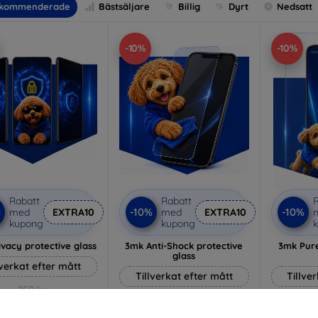
kommenderade
Bästsäljare
Billig
Dyrt
Nedsatt
-10%
-10%
Rabatt
Rabatt
R
%
-10%
-10%
med
EXTRA10
med
EXTRA10
kupong
kupong
vacy protective glass
3mk Anti-Shock protective
3mk Pure
glass
lverkat efter mått
Tillverkat efter mått
Tillve
258 kr
214 kr
232 kr
193 kr