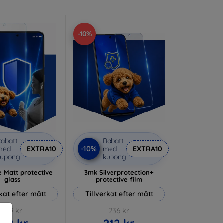
-10%
abatt
Rabatt
-10%
med
EXTRA10
med
EXTRA10
kupong
kupong
 Matt protective
3mk Silverprotection+
glass
protective film
rkat efter mått
Tillverkat efter mått
169 kr
236 kr
152 kr
212 kr