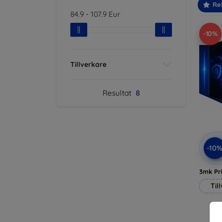
Re
84.9
-
107.9
Eur
-10%
Tillverkare
Resultat
8
-10
3mk Pri
Til