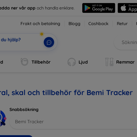
adda ner vår app
och handla enklare.
Frakt och betalning
Blogg
Cashback
Retur
du hjälp?
i,
|
dd
Tillbehör
Ljud
Remmar
al, skal och tillbehör för Bemi Tracker
Snabbsökning
Bemi Tracker