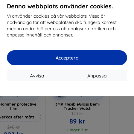
I lager 3 st
Denna webbplats använder cookies.
I lager > 5 st
I 
Vi använder cookies på vår webbplats. Vissa är
-49%
nödvändiga för att webbplatsen ska fungera korrekt,
medan andra hjälper oss att analysera trafiken och
anpassa innehåll och annonser.
Acceptera
Avvisa
Anpassa
Rabatt
Rabatt
%
-10%
med
EXTRA10
med
EXTRA10
kupong
kupong
Hammer protective
3MK FlexibleGlass Bemi
film
Tracker Watch
173 kr
lverkat efter mått
89 kr
248 kr
I lager 2 st