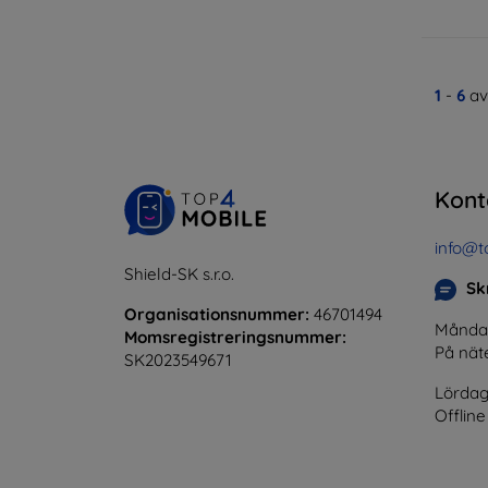
1
-
6
av
Kont
info@t
Shield-SK s.r.o.
Skr
Organisationsnummer:
46701494
Måndag 
Momsregistreringsnummer:
På nät
SK2023549671
Lördag
Offline