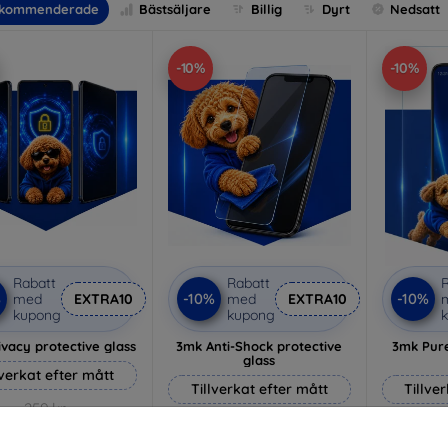
kommenderade
Bästsäljare
Billig
Dyrt
Nedsatt
-10%
-10%
Rabatt
Rabatt
R
%
-10%
-10%
med
EXTRA10
med
EXTRA10
kupong
kupong
vacy protective glass
3mk Anti-Shock protective
3mk Pure
glass
lverkat efter mått
Tillverkat efter mått
Tillve
259 kr
214 kr
233 kr
193 kr