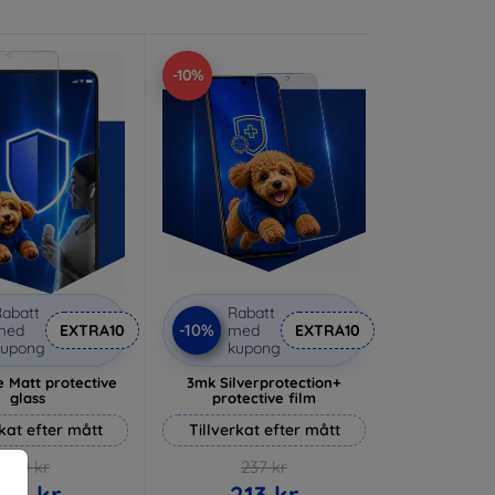
-10%
abatt
Rabatt
-10%
med
EXTRA10
med
EXTRA10
kupong
kupong
 Matt protective
3mk Silverprotection+
glass
protective film
rkat efter mått
Tillverkat efter mått
170 kr
237 kr
153 kr
213 kr