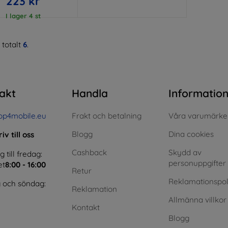
223 kr
I lager 4 st
 totalt
6
.
akt
Handla
Informatio
op4mobile.eu
Frakt och betalning
Våra varumärke
Blogg
Dina cookies
iv till oss
Cashback
Skydd av
till fredag:
personuppgifter
et
8:00 - 16:00
Retur
Reklamationspol
 och söndag:
Reklamation
Allmänna villkor
Kontakt
Blogg