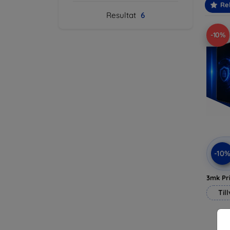
Re
Resultat
6
-10%
-10
3mk Pri
Til