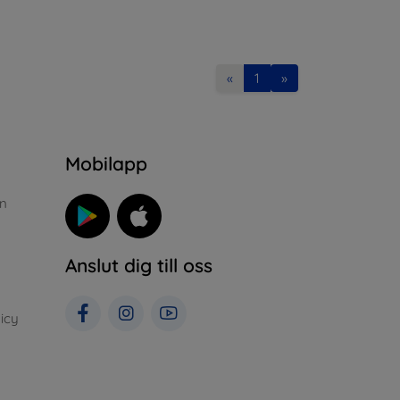
«
1
»
n
Mobilapp
n
Anslut dig till oss
icy