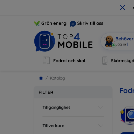
×
L
Grön energi
Skriv till oss
Behöver 
Jag är Mob
Fodral och skal
Skärmsky
Katalog
Fodr
FILTER
Tillgänglighet
Tillverkare