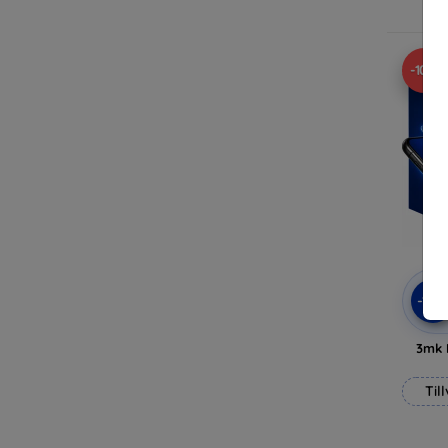
-10%
-10
3mk 
Til