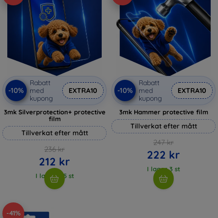
Rabatt
Rabatt
-10%
-10%
med
EXTRA10
med
EXTRA10
kupong
kupong
3mk Silverprotection+ protective
3mk Hammer protective film
film
Tillverkat efter mått
Tillverkat efter mått
247 kr
236 kr
222 kr
212 kr
I lager 3 st
I lager > 5 st
-41%