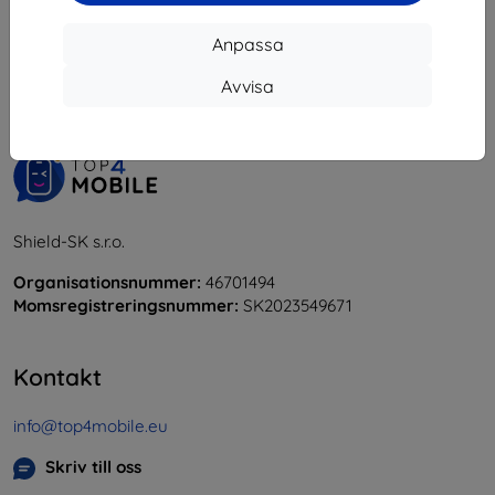
1
-
5
av totalt
5
.
Anpassa
«
1
»
Avvisa
Shield-SK s.r.o.
Organisationsnummer:
46701494
Momsregistreringsnummer:
SK2023549671
Kontakt
info@top4mobile.eu
Skriv till oss