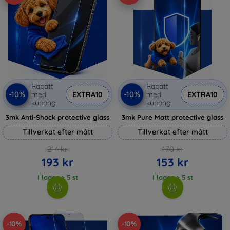
Rabatt
Rabatt
-10%
-10%
med
EXTRA10
med
EXTRA10
kupong
kupong
3mk Anti-Shock protective glass
3mk Pure Matt protective glass
Tillverkat efter mått
Tillverkat efter mått
214 kr
170 kr
193 kr
153 kr
I lager > 5 st
I lager > 5 st
-10%
-10%