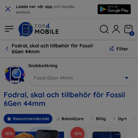
×
Ladda ner vår app
och handla
enklare.
0
Fodral, skal och tillbehör för Fossil
Filter
6Gen 44mm
Snabbsökning
Fossil 6Gen 44mm
Fodral, skal och tillbehör för Fossil
6Gen 44mm
Rekommenderade
Bästsäljare
Billig
Dyrt
-10%
-10%