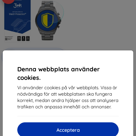
Rabatt
-10%
med
EXTRA10
kupong
Denna webbplats använder
3MK FlexibleGlass Fossil 6Gen
44mm Watch
cookies.
150 kr
89 kr
Vi använder cookies på vår webbplats. Vissa är
nödvändiga för att webbplatsen ska fungera
Sista varan i lager
korrekt, medan andra hjälper oss att analysera
trafiken och anpassa innehåll och annonser.
Acceptera