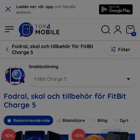
×
Ladda ner vår app
och handla
enklare.
0
Fodral, skal och tillbehör för FitBit
Filter
Charge 5
Snabbsökning
FitBit Charge 5
Fodral, skal och tillbehör för FitBit
Charge 5
Rekommenderade
Bästsäljare
Billig
Dyrt
-10%
-10%