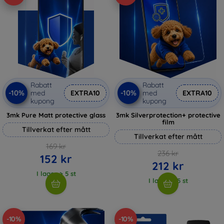
Rabatt
Rabatt
-10%
-10%
med
EXTRA10
med
EXTRA10
kupong
kupong
3mk Pure Matt protective glass
3mk Silverprotection+ protective
film
Tillverkat efter mått
Tillverkat efter mått
169 kr
236 kr
152 kr
212 kr
I lager > 5 st
I lager > 5 st
-10%
-10%