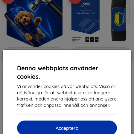
Rabatt
Rabatt
-10%
-10%
med
EXTRA10
med
EXTRA10
kupong
kupong
Denna webbplats använder
3mk Hammer protective film
3MK Folia ARC FS FitBit Charge 5
Watch Fullscreen Foil
cookies.
Tillverkat efter mått
147 kr
132 kr
Vi använder cookies på vår webbplats. Vissa är
247 kr
nödvändiga för att webbplatsen ska fungera
222 kr
I lager > 5 st
korrekt, medan andra hjälper oss att analysera
I lager 4 st
trafiken och anpassa innehåll och annonser.
Acceptera