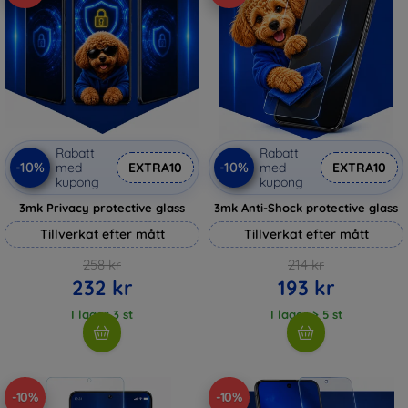
Rabatt
Rabatt
-10%
-10%
med
EXTRA10
med
EXTRA10
kupong
kupong
3mk Privacy protective glass
3mk Anti-Shock protective glass
Tillverkat efter mått
Tillverkat efter mått
258 kr
214 kr
232 kr
193 kr
I lager 3 st
I lager > 5 st
-10%
-10%