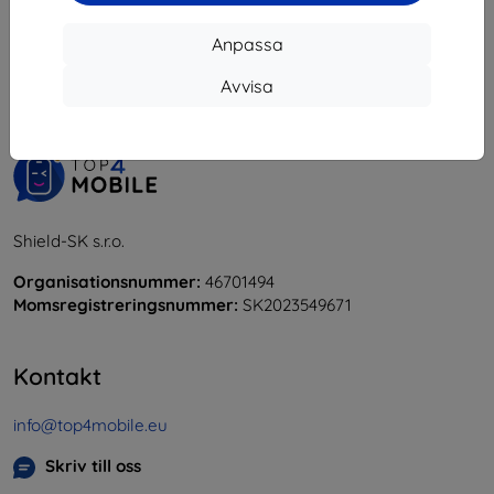
1
-
6
av totalt
6
.
Anpassa
«
1
»
Avvisa
Shield-SK s.r.o.
Organisationsnummer:
46701494
Momsregistreringsnummer:
SK2023549671
Kontakt
info@top4mobile.eu
Skriv till oss