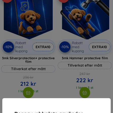
Rabatt
Rabatt
-10%
-10%
med
EXTRA10
med
EXTRA10
kupong
kupong
3mk Silverprotection+ protective
3mk Hammer protective film
film
Tillverkat efter mått
Tillverkat efter mått
247 kr
236 kr
222 kr
212 kr
I lager 3 st
I lager > 5 st