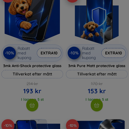
Rabatt
Rabatt
-10%
-10%
med
EXTRA10
med
EXTRA10
kupong
kupong
3mk Anti-Shock protective glass
3mk Pure Matt protective glass
Tillverkat efter mått
Tillverkat efter mått
214 kr
170 kr
193 kr
153 kr
I lager > 5 st
I lager > 5 st
-10%
-10%