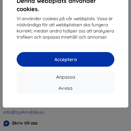
Denna webbplats använder
1
-
4
av totalt
4
.
cookies.
«
1
»
Vi använder cookies på vår webbplats. Vissa är
nödvändiga för att webbplatsen ska fungera
korrekt, medan andra hjälper oss att analysera
trafiken och anpassa innehåll och annonser.
Acceptera
Shield-SK s.r.o.
Organisationsnummer:
46701494
Anpassa
Momsregistreringsnummer:
SK2023549671
Avvisa
Kontakt
info@top4mobile.eu
Skriv till oss