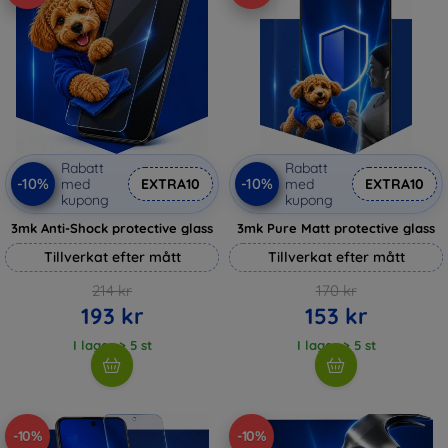
Rabatt
Rabatt
-10%
-10%
med
EXTRA10
med
EXTRA10
kupong
kupong
3mk Anti-Shock protective glass
3mk Pure Matt protective glass
Tillverkat efter mått
Tillverkat efter mått
214 kr
170 kr
193 kr
153 kr
I lager > 5 st
I lager > 5 st
-10%
-10%