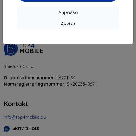
1
-
6
av totalt
6
.
Anpassa
«
1
»
Avvisa
Shield-SK s.r.o.
Organisationsnummer:
46701494
Momsregistreringsnummer:
SK2023549671
Kontakt
info@top4mobile.eu
Skriv till oss