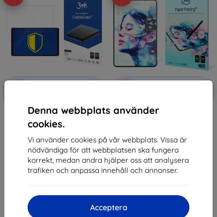
Rabatt
Rabatt
-10%
-10%
med
EXTRA10
med
EXTRA10
kupong
kupong
Denna webbplats använder
3MK FlexibleGlass Realme Pad
3MK PaperFeeling Realme Pad
Mini 8.7" Hybrid Glass
Mini 8.7" 2psc Foil
cookies.
241 kr
366 kr
121 kr
158 kr
Vi använder cookies på vår webbplats. Vissa är
nödvändiga för att webbplatsen ska fungera
I lager 2 st
Sista varan i lager
korrekt, medan andra hjälper oss att analysera
trafiken och anpassa innehåll och annonser.
Acceptera