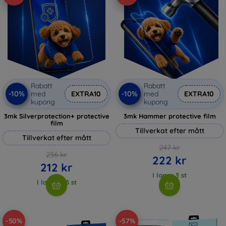
Rabatt
Rabatt
-10%
-10%
med
EXTRA10
med
EXTRA10
kupong
kupong
3mk Silverprotection+ protective
3mk Hammer protective film
film
Tillverkat efter mått
Tillverkat efter mått
247 kr
236 kr
222 kr
212 kr
I lager 3 st
I lager > 5 st
-50%
-57%