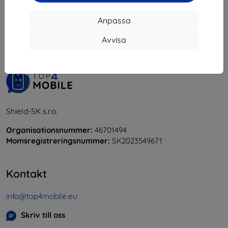
1
-
5
av totalt
5
.
Anpassa
«
1
»
Avvisa
Shield-SK s.r.o.
Organisationsnummer:
46701494
Momsregistreringsnummer:
SK2023549671
Kontakt
info@top4mobile.eu
Skriv till oss