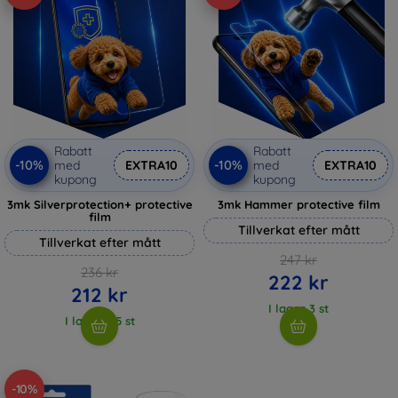
Rabatt
Rabatt
-10%
-10%
med
EXTRA10
med
EXTRA10
kupong
kupong
3mk Silverprotection+ protective
3mk Hammer protective film
film
Tillverkat efter mått
Tillverkat efter mått
247 kr
236 kr
222 kr
212 kr
I lager 3 st
I lager > 5 st
-10%