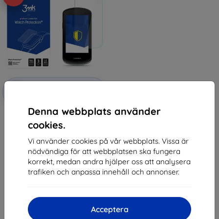
Rabatt
-10%
med
EXTRA10
kupong
Denna webbplats använder
3MK FlexibleGlass Garmin Edge
1040 Watch Hybridglas
cookies.
147 kr
132 kr
Vi använder cookies på vår webbplats. Vissa är
nödvändiga för att webbplatsen ska fungera
I lager > 5 st
korrekt, medan andra hjälper oss att analysera
trafiken och anpassa innehåll och annonser.
Acceptera