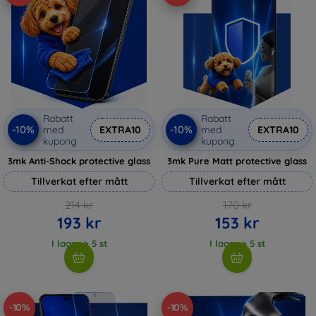
Rabatt
Rabatt
-10%
-10%
med
EXTRA10
med
EXTRA10
kupong
kupong
3mk Anti-Shock protective glass
3mk Pure Matt protective glass
Tillverkat efter mått
Tillverkat efter mått
214 kr
170 kr
193 kr
153 kr
I lager > 5 st
I lager > 5 st
-10%
-10%