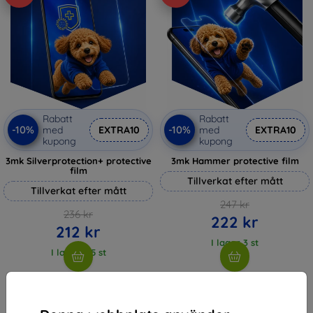
Rabatt
Rabatt
-10%
-10%
med
EXTRA10
med
EXTRA10
kupong
kupong
3mk Silverprotection+ protective
3mk Hammer protective film
film
Tillverkat efter mått
Tillverkat efter mått
247 kr
236 kr
222 kr
212 kr
I lager 3 st
I lager > 5 st