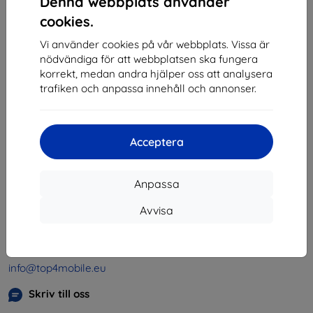
Denna webbplats använder
1
-
4
av totalt
4
.
cookies.
«
1
»
Vi använder cookies på vår webbplats. Vissa är
nödvändiga för att webbplatsen ska fungera
korrekt, medan andra hjälper oss att analysera
trafiken och anpassa innehåll och annonser.
Acceptera
Shield-SK s.r.o.
Organisationsnummer:
46701494
Anpassa
Momsregistreringsnummer:
SK2023549671
Avvisa
Kontakt
info@top4mobile.eu
Skriv till oss