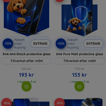
Rabatt
Rabatt
-10%
-10%
med
EXTRA10
med
EXTRA10
kupong
kupong
3mk Anti-Shock protective glass
3mk Pure Matt protective glass
Tillverkat efter mått
Tillverkat efter mått
214 kr
170 kr
193 kr
153 kr
I lager > 5 st
I lager > 5 st
-10%
-10%