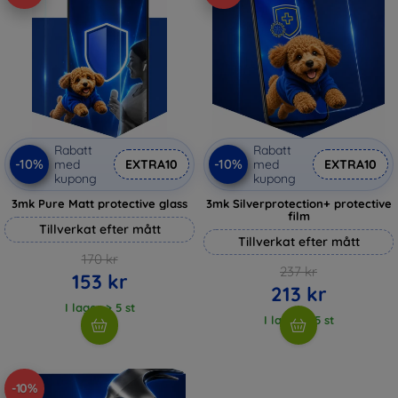
Rabatt
Rabatt
-10%
-10%
med
EXTRA10
med
EXTRA10
kupong
kupong
3mk Pure Matt protective glass
3mk Silverprotection+ protective
film
Tillverkat efter mått
Tillverkat efter mått
170 kr
237 kr
153 kr
213 kr
I lager > 5 st
I lager > 5 st
-10%