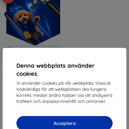
Rabatt
-10%
med
EXTRA10
kupong
Denna webbplats använder
3mk Hammer protective film
cookies.
Tillverkat efter mått
Vi använder cookies på vår webbplats. Vissa är
248 kr
nödvändiga för att webbplatsen ska fungera
223 kr
korrekt, medan andra hjälper oss att analysera
I lager 4 st
trafiken och anpassa innehåll och annonser.
Acceptera