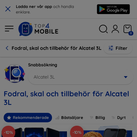
×
Ladda ner vår app
och handla
enklare.
0
Fodral, skal och tillbehör för Alcatel 3L
Filter
Snabbsökning
Alcatel 3L
Fodral, skal och tillbehör för Alcatel
3L
Rekommenderade
Bästsäljare
Billig
Dyrt
-10%
-10%