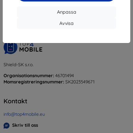
1
-
5
av totalt
5
.
Anpassa
«
1
»
Avvisa
Shield-SK s.r.o.
Organisationsnummer:
46701494
Momsregistreringsnummer:
SK2023549671
Kontakt
info@top4mobile.eu
Skriv till oss