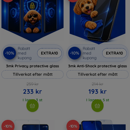
Rabatt
Rabatt
-10%
-10%
med
EXTRA10
med
EXTRA10
kupong
kupong
3mk Privacy protective glass
3mk Anti-Shock protective glass
Tillverkat efter mått
Tillverkat efter mått
259 kr
214 kr
233 kr
193 kr
I lager 3 st
I lager > 5 st
-10%
-10%