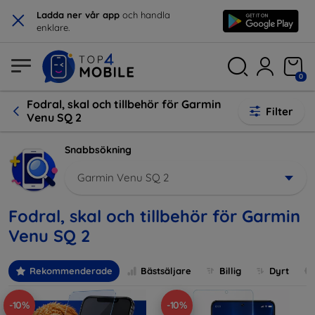
×
Ladda ner vår app
och handla
enklare.
0
Fodral, skal och tillbehör för Garmin
Filter
Venu SQ 2
Snabbsökning
Garmin Venu SQ 2
Fodral, skal och tillbehör för Garmin
Venu SQ 2
Rekommenderade
Bästsäljare
Billig
Dyrt
-10%
-10%