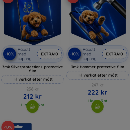
Rabatt
Rabatt
-10%
-10%
med
EXTRA10
med
EXTRA10
kupong
kupong
3mk Silverprotection+ protective
3mk Hammer protective film
film
Tillverkat efter mått
Tillverkat efter mått
247 kr
236 kr
222 kr
212 kr
I lager 3 st
I lager > 5 st
-10%