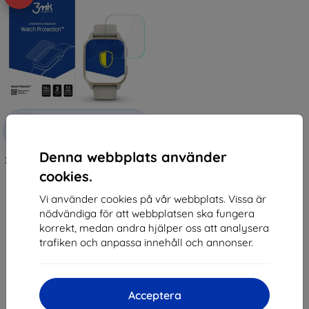
Rabatt
-10%
med
EXTRA10
kupong
Denna webbplats använder
3MK Folia ARC Garmin Venu SQ 2
Watch Fullscreen Film
cookies.
147 kr
132 kr
Vi använder cookies på vår webbplats. Vissa är
nödvändiga för att webbplatsen ska fungera
I lager > 5 st
korrekt, medan andra hjälper oss att analysera
trafiken och anpassa innehåll och annonser.
Acceptera