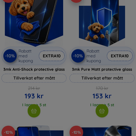
Rabatt
Rabatt
-10%
-10%
med
EXTRA10
med
EXTRA10
kupong
kupong
3mk Anti-Shock protective glass
3mk Pure Matt protective glass
Tillverkat efter mått
Tillverkat efter mått
214 kr
170 kr
193 kr
153 kr
I lager > 5 st
I lager > 5 st
-10%
-10%