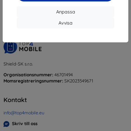
1
-
5
av totalt
5
.
Anpassa
«
1
»
Avvisa
Shield-SK s.r.o.
Organisationsnummer:
46701494
Momsregistreringsnummer:
SK2023549671
Kontakt
info@top4mobile.eu
Skriv till oss