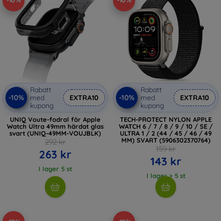
-10%
-10%
Rabatt
Rabatt
-10%
-10%
med
EXTRA10
med
EXTRA10
kupong
kupong
UNIQ Voute-fodral för Apple
TECH-PROTECT NYLON APPLE
Watch Ultra 49mm härdat glas
WATCH 6 / 7 / 8 / 9 / 10 / SE /
svart (UNIQ-49MM-VOUJBLK)
ULTRA 1 / 2 (44 / 45 / 46 / 49
MM) SVART (5906302370764)
292 kr
159 kr
263 kr
143 kr
I lager 5 st
I lager > 5 st