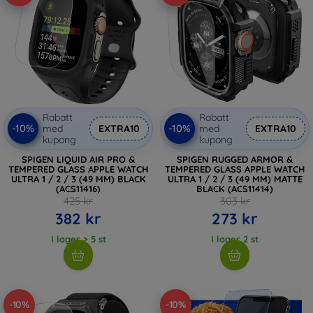
Rabatt
Rabatt
-10%
-10%
med
EXTRA10
med
EXTRA10
kupong
kupong
SPIGEN LIQUID AIR PRO &
SPIGEN RUGGED ARMOR &
TEMPERED GLASS APPLE WATCH
TEMPERED GLASS APPLE WATCH
ULTRA 1 / 2 / 3 (49 MM) BLACK
ULTRA 1 / 2 / 3 (49 MM) MATTE
(ACS11416)
BLACK (ACS11414)
425 kr
303 kr
382 kr
273 kr
I lager > 5 st
I lager 2 st
-10%
-10%