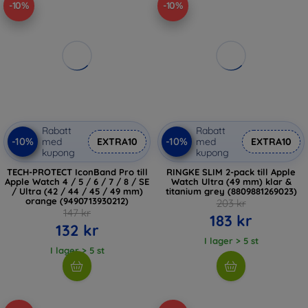
-10%
-10%
Rabatt
Rabatt
-10%
-10%
med
EXTRA10
med
EXTRA10
kupong
kupong
TECH-PROTECT IconBand Pro till
RINGKE SLIM 2-pack till Apple
Apple Watch 4 / 5 / 6 / 7 / 8 / SE
Watch Ultra (49 mm) klar &
/ Ultra (42 / 44 / 45 / 49 mm)
titanium grey (8809881269023)
orange (9490713930212)
203 kr
147 kr
183 kr
132 kr
I lager > 5 st
I lager > 5 st