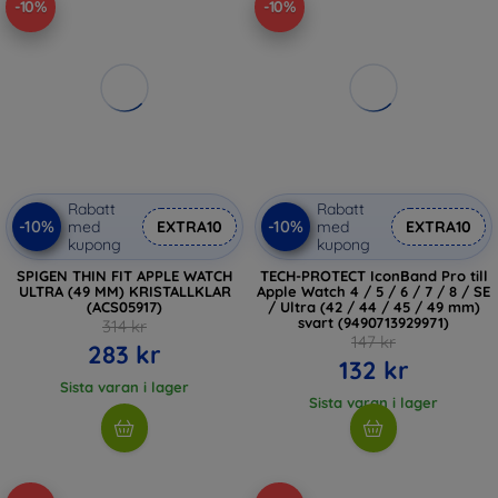
-10%
-10%
Rabatt
Rabatt
-10%
-10%
med
EXTRA10
med
EXTRA10
kupong
kupong
SPIGEN THIN FIT APPLE WATCH
TECH-PROTECT IconBand Pro till
ULTRA (49 MM) KRISTALLKLAR
Apple Watch 4 / 5 / 6 / 7 / 8 / SE
(ACS05917)
/ Ultra (42 / 44 / 45 / 49 mm)
svart (9490713929971)
314 kr
147 kr
283 kr
132 kr
Sista varan i lager
Sista varan i lager