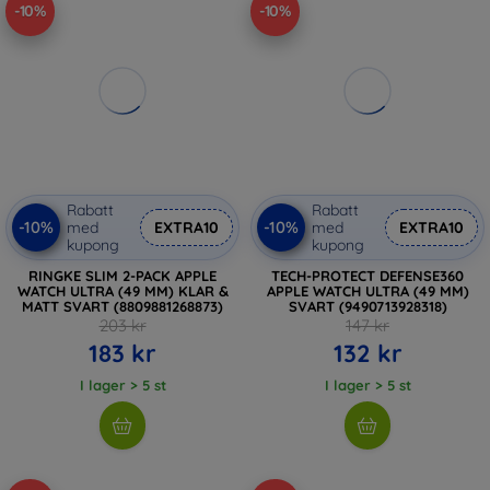
-10%
-10%
Rabatt
Rabatt
-10%
-10%
med
EXTRA10
med
EXTRA10
kupong
kupong
RINGKE SLIM 2-PACK APPLE
TECH-PROTECT DEFENSE360
WATCH ULTRA (49 MM) KLAR &
APPLE WATCH ULTRA (49 MM)
MATT SVART (8809881268873)
SVART (9490713928318)
203 kr
147 kr
183 kr
132 kr
I lager > 5 st
I lager > 5 st