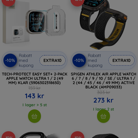
Rabatt
Rabatt
-10%
-10%
med
EXTRA10
med
EXTRA10
kupong
kupong
TECH-PROTECT EASY SET+ 2-PACK
SPIGEN ATHLEX AIR APPLE WATCH
APPLE WATCH ULTRA 1 / 2 (49
6 / 7 / 8 / 9 / 10 / SE / ULTRA 1 /
MM) KLAR (5906302318650)
2 (44 / 45 / 46 / 49 MM) ACTIVE
BLACK (AMP09033)
159 kr
303 kr
143 kr
273 kr
I lager > 5 st
I lager 2 st