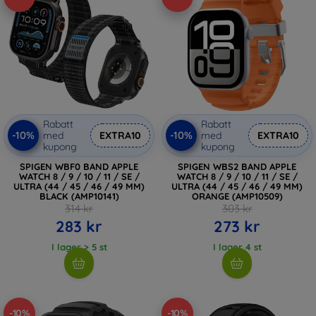
Rabatt
Rabatt
-10%
-10%
med
EXTRA10
med
EXTRA10
kupong
kupong
SPIGEN WBF0 BAND APPLE
SPIGEN WBS2 BAND APPLE
WATCH 8 / 9 / 10 / 11 / SE /
WATCH 8 / 9 / 10 / 11 / SE /
ULTRA (44 / 45 / 46 / 49 MM)
ULTRA (44 / 45 / 46 / 49 MM)
BLACK (AMP10141)
ORANGE (AMP10509)
314 kr
303 kr
283 kr
273 kr
I lager > 5 st
I lager 4 st
-10%
-10%