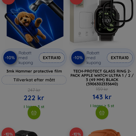
Rabatt
Rabatt
-10%
-10%
med
EXTRA10
med
EXTRA10
kupong
kupong
3mk Hammer protective film
TECH-PROTECT GLASS RING 2-
PACK APPLE WATCH ULTRA 1 / 2 /
Tillverkat efter mått
3 (49 MM) BLACK
(5906302335640)
159 kr
247 kr
143 kr
222 kr
I lager > 5 st
I lager 3 st
-10%
-10%