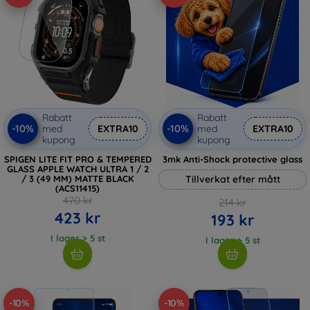
Rabatt
Rabatt
-10%
-10%
med
EXTRA10
med
EXTRA10
kupong
kupong
SPIGEN LITE FIT PRO & TEMPERED
3mk Anti-Shock protective glass
GLASS APPLE WATCH ULTRA 1 / 2
/ 3 (49 MM) MATTE BLACK
Tillverkat efter mått
(ACS11415)
470 kr
214 kr
423 kr
193 kr
I lager > 5 st
I lager > 5 st
-10%
-10%