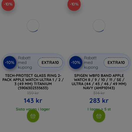
-10%
-10%
Rabatt
Rabatt
-10%
-10%
med
EXTRA10
med
EXTRA10
kupong
kupong
TECH-PROTECT GLASS RING 2-
SPIGEN WBF0 BAND APPLE
PACK APPLE WATCH ULTRA 1 / 2 /
WATCH 8 / 9 / 10 / 11 / SE /
3 (49 MM) TITANIUM
ULTRA (44 / 45 / 46 / 49 MM)
(5906302335633)
NAVY (AMP10143)
159 kr
314 kr
143 kr
283 kr
Sista varan i lager
I lager > 5 st