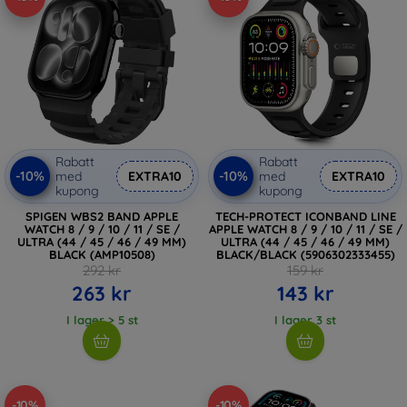
Rabatt
Rabatt
-10%
-10%
med
EXTRA10
med
EXTRA10
kupong
kupong
SPIGEN WBS2 BAND APPLE
TECH-PROTECT ICONBAND LINE
WATCH 8 / 9 / 10 / 11 / SE /
APPLE WATCH 8 / 9 / 10 / 11 / SE /
ULTRA (44 / 45 / 46 / 49 MM)
ULTRA (44 / 45 / 46 / 49 MM)
BLACK (AMP10508)
BLACK/BLACK (5906302333455)
292 kr
159 kr
263 kr
143 kr
I lager > 5 st
I lager 3 st
-10%
-10%