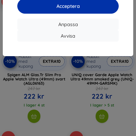
-10%
-10%
Acceptera
Anpassa
Avvisa
Rabatt
Rabatt
-10%
-10%
med
EXTRA10
med
EXTRA10
kupong
kupong
Spigen ALM Glas.Tr Slim Pro
UNIQ cover Garde Apple Watch
Apple Watch Ultra (49mm) svart
Ultra 49mm smoked grey (UNIQ-
(AGL06163)
49MM-GARSMK)
247 kr
247 kr
222 kr
222 kr
I lager 4 st
I lager > 5 st