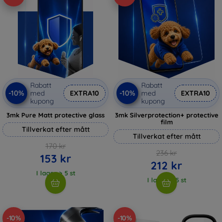
Rabatt
Rabatt
-10%
-10%
med
EXTRA10
med
EXTRA10
kupong
kupong
3mk Pure Matt protective glass
3mk Silverprotection+ protective
film
Tillverkat efter mått
Tillverkat efter mått
170 kr
236 kr
153 kr
212 kr
I lager > 5 st
I lager > 5 st
-10%
-10%