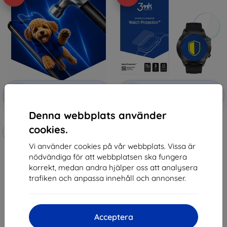
Rabatt
Rabatt
-10%
-10%
med
EXTRA10
med
EXTRA10
kupong
kupong
Denna webbplats använder
3mk Hammer protective film
3MK FlexibleGlass Cubot N1
Watch Hybrid Glass
cookies.
Tillverkat efter mått
172 kr
89 kr
Vi använder cookies på vår webbplats. Vissa är
247 kr
nödvändiga för att webbplatsen ska fungera
222 kr
Sista varan i lager
korrekt, medan andra hjälper oss att analysera
I lager 4 st
trafiken och anpassa innehåll och annonser.
Acceptera