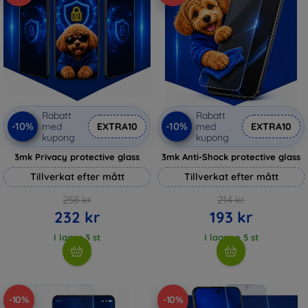
Rabatt
Rabatt
-10%
-10%
med
EXTRA10
med
EXTRA10
kupong
kupong
3mk Privacy protective glass
3mk Anti-Shock protective glass
Tillverkat efter mått
Tillverkat efter mått
258 kr
214 kr
232 kr
193 kr
I lager 3 st
I lager > 5 st
-10%
-10%