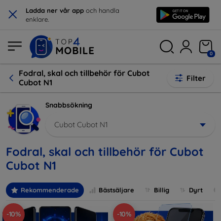
×
Ladda ner vår app
och handla
enklare.
0
Fodral, skal och tillbehör för Cubot
Filter
Cubot N1
Snabbsökning
Cubot Cubot N1
Fodral, skal och tillbehör för Cubot
Cubot N1
Rekommenderade
Bästsäljare
Billig
Dyrt
-10%
-10%