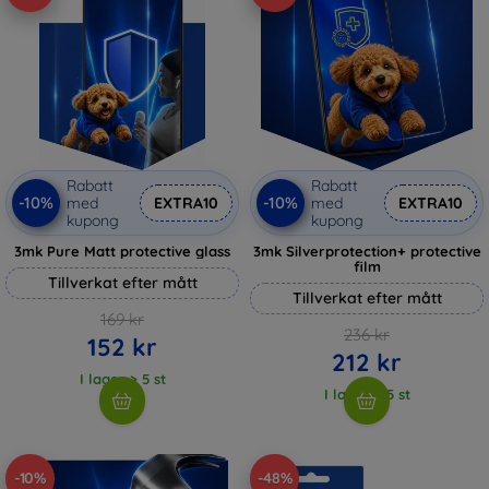
Rabatt
Rabatt
-10%
-10%
med
EXTRA10
med
EXTRA10
kupong
kupong
3mk Pure Matt protective glass
3mk Silverprotection+ protective
film
Tillverkat efter mått
Tillverkat efter mått
169 kr
236 kr
152 kr
212 kr
I lager > 5 st
I lager > 5 st
-10%
-48%