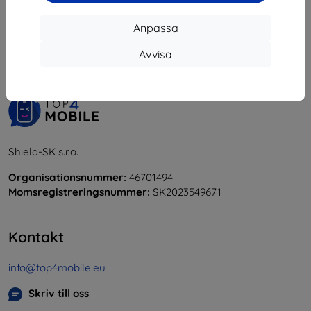
1
-
6
av totalt
6
.
Anpassa
«
1
»
Avvisa
Shield-SK s.r.o.
Organisationsnummer:
46701494
Momsregistreringsnummer:
SK2023549671
Kontakt
info@top4mobile.eu
Skriv till oss