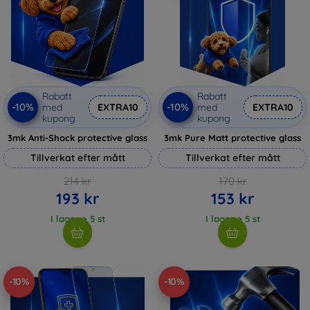
Rabatt
Rabatt
-10%
-10%
med
EXTRA10
med
EXTRA10
kupong
kupong
3mk Anti-Shock protective glass
3mk Pure Matt protective glass
Tillverkat efter mått
Tillverkat efter mått
214 kr
170 kr
193 kr
153 kr
I lager > 5 st
I lager > 5 st
-10%
-10%