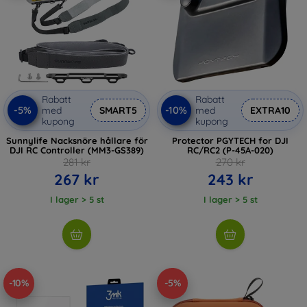
Rabatt
Rabatt
-5%
-10%
med
SMART5
med
EXTRA10
kupong
kupong
Sunnylife Nacksnöre hållare för
Protector PGYTECH for DJI
DJI RC Controller (MM3-GS389)
RC/RC2 (P-45A-020)
281 kr
270 kr
267 kr
243 kr
I lager > 5 st
I lager > 5 st
-10%
-5%