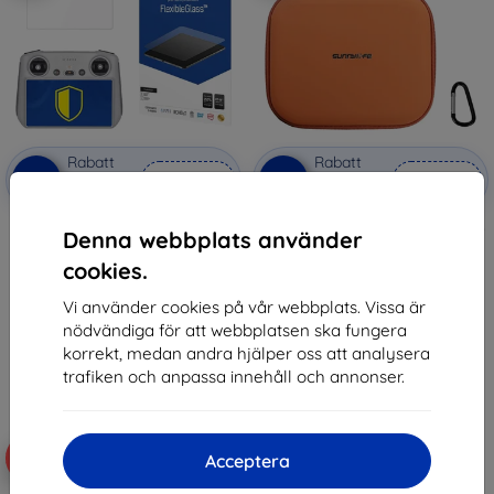
Rabatt
Rabatt
-10%
-5%
med
EXTRA10
med
SMART5
kupong
kupong
3mk FlexibleGlass Hybrid glass
Sunnylife mini B977-C protective
Denna webbplats använder
for DJI Kontroler RC RM330
case for DJI RC controllers
(orange)
147 kr
cookies.
281 kr
132 kr
267 kr
Vi använder cookies på vår webbplats. Vissa är
I lager > 5 st
nödvändiga för att webbplatsen ska fungera
I lager > 5 st
korrekt, medan andra hjälper oss att analysera
trafiken och anpassa innehåll och annonser.
-5%
-5%
Acceptera