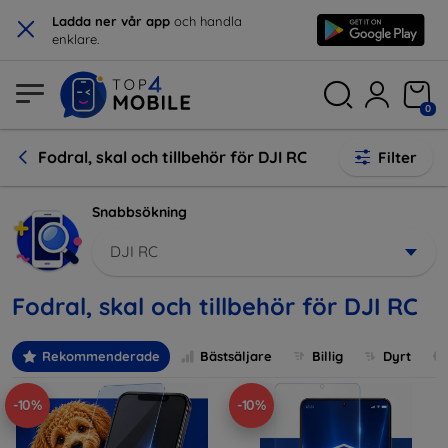
×
Ladda ner vår app
och handla
enklare.
0
Fodral, skal och tillbehör för DJI RC
Filter
Snabbsökning
DJI RC
Fodral, skal och tillbehör för DJI RC
Rekommenderade
Bästsäljare
Billig
Dyrt
-10%
-10%