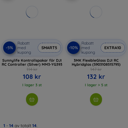
Rabatt
Rabatt
-5%
-10%
med
SMART5
med
EXTRA10
kupong
kupong
Sunnylife Kontrollspakar för DJI
3MK FlexibleGlass DJI RC
RC Controller (Silver) MM3-YG393
Hybridglas (5903108515795)
114 kr
147 kr
108 kr
132 kr
I lager 3 st
I lager > 5 st
1
-
14
av totalt
14
.