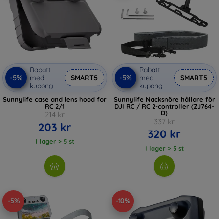
Rabatt
Rabatt
-5%
-5%
med
SMART5
med
SMART5
kupong
kupong
Sunnylife case and lens hood for
Sunnylife Nacksnöre hållare för
RC 2/1
DJI RC / RC 2-controller (ZJ764-
D)
214 kr
337 kr
203 kr
320 kr
I lager > 5 st
I lager > 5 st
-5%
-10%