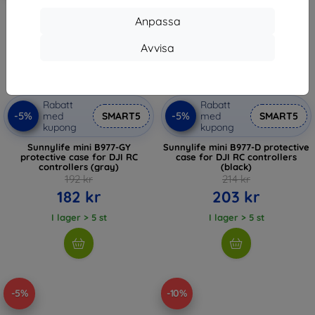
Anpassa
Avvisa
Rabatt
Rabatt
-5%
-5%
med
SMART5
med
SMART5
kupong
kupong
Sunnylife mini B977-GY
Sunnylife mini B977-D protective
protective case for DJI RC
case for DJI RC controllers
controllers (gray)
(black)
192 kr
214 kr
182 kr
203 kr
I lager > 5 st
I lager > 5 st
-5%
-10%