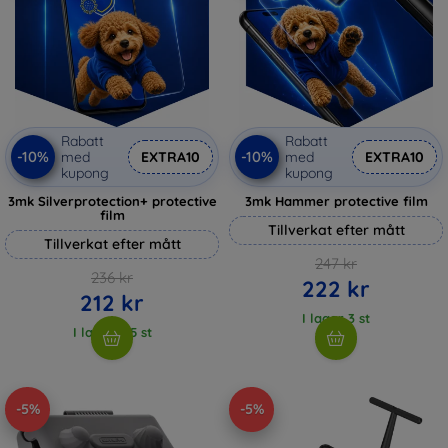
Rabatt
Rabatt
-10%
-10%
med
EXTRA10
med
EXTRA10
kupong
kupong
3mk Silverprotection+ protective
3mk Hammer protective film
film
Tillverkat efter mått
Tillverkat efter mått
247 kr
236 kr
222 kr
212 kr
I lager 3 st
I lager > 5 st
-5%
-5%