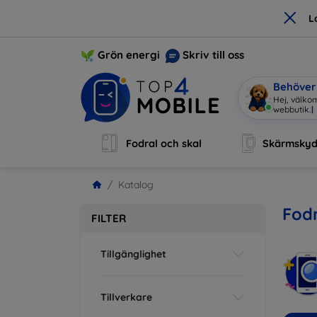
×
L
Grön energi
Skriv till oss
Behöver 
Hej, välkom
webbutik.
|
Fodral och skal
Skärmsky
Katalog
Fodr
FILTER
Tillgänglighet
Tillverkare