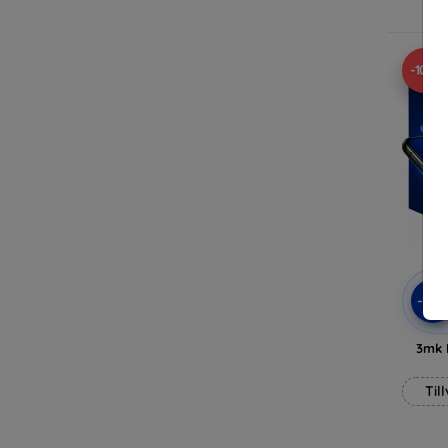
-10%
-10
3mk 
Til