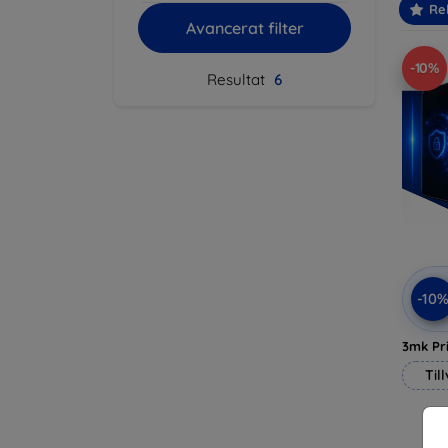
Re
Avancerat filter
-10%
Resultat
6
-10
3mk Pri
Til