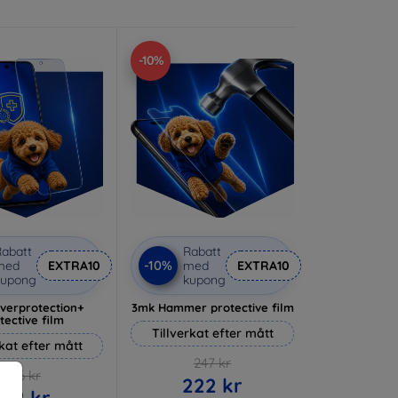
-10%
abatt
Rabatt
-10%
med
EXTRA10
med
EXTRA10
kupong
kupong
lverprotection+
3mk Hammer protective film
tective film
Tillverkat efter mått
rkat efter mått
247 kr
236 kr
222 kr
212 kr