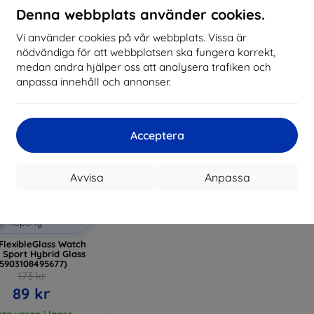
Denna webbplats använder cookies.
I lager > 5 st
I lager > 5 st
I 
Vi använder cookies på vår webbplats. Vissa är
nödvändiga för att webbplatsen ska fungera korrekt,
medan andra hjälper oss att analysera trafiken och
anpassa innehåll och annonser.
Acceptera
Avvisa
Anpassa
Rabatt
%
med
EXTRA10
kupong
FlexibleGlass Watch
 Sport Hybrid Glass
(5903108495677)
173 kr
89 kr
sta varan i lager