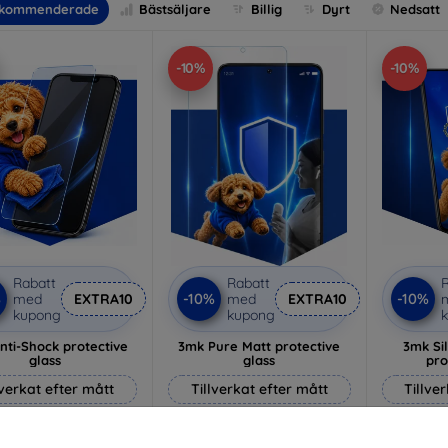
kommenderade
Bästsäljare
Billig
Dyrt
Nedsatt
-10%
-10%
Rabatt
Rabatt
R
%
-10%
-10%
med
EXTRA10
med
EXTRA10
kupong
kupong
nti-Shock protective
3mk Pure Matt protective
3mk Si
glass
glass
pro
lverkat efter mått
Tillverkat efter mått
Tillve
214 kr
170 kr
193 kr
153 kr