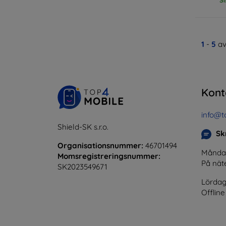
1
-
5
av
Kont
info@t
Shield-SK s.r.o.
Skr
Organisationsnummer:
46701494
Måndag 
Momsregistreringsnummer:
På nät
SK2023549671
Lördag
Offline