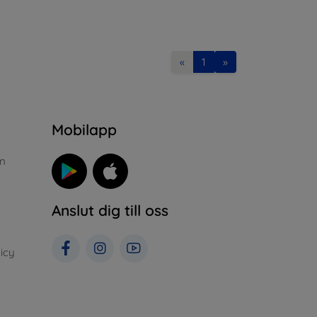
«
1
»
n
Mobilapp
n
Anslut dig till oss
icy