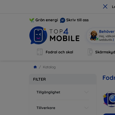
×
L
Grön energi
Skriv till oss
Behöver 
Hej, välko
Fodral och skal
Skärmsky
Katalog
Fodr
FILTER
Tillgänglighet
Tillverkare