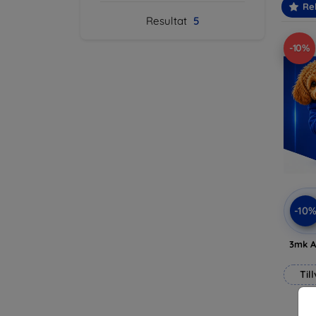
Re
Resultat
5
-10%
-10
3mk A
Til