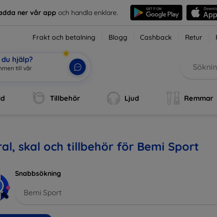
adda ner vår app
och handla enklare.
Frakt och betalning
Blogg
Cashback
Retur
du hjälp?
mmen till vår web
|
dd
Tillbehör
Ljud
Remmar
al, skal och tillbehör för Bemi Sport
Snabbsökning
Bemi Sport