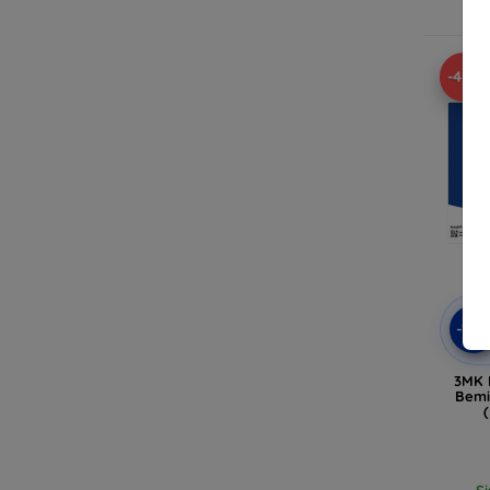
-49%
-10
3MK 
Bemi
Si