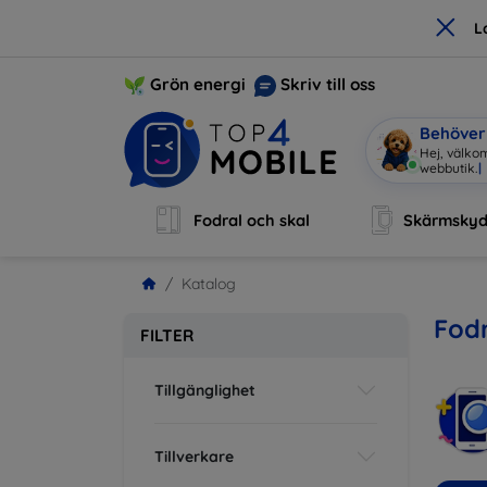
×
L
Grön energi
Skriv till oss
Behöver 
Hej, välko
Fodral och skal
Skärmsky
Katalog
Fodr
FILTER
Tillgänglighet
Tillverkare