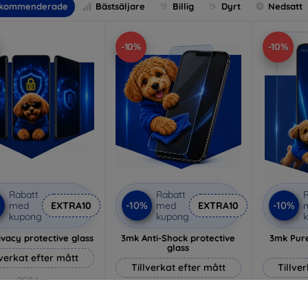
kommenderade
Bästsäljare
Billig
Dyrt
Nedsatt
-10%
-10%
Rabatt
Rabatt
R
%
-10%
-10%
med
EXTRA10
med
EXTRA10
kupong
kupong
vacy protective glass
3mk Anti-Shock protective
3mk Pure
glass
lverkat efter mått
Tillverkat efter mått
Tillve
258 kr
214 kr
232 kr
193 kr