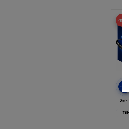
-10%
-10
3mk 
Til