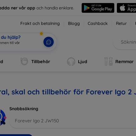
adda ner vår app
och handla enklare.
Frakt och betalning
Blogg
Cashback
Retur
du hjälp?
mmen till vår w
|
dd
Tillbehör
Ljud
Remmar
al, skal och tillbehör för Forever Igo 2
Snabbsökning
Forever Igo 2 JW150