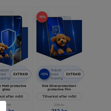
-10%
abatt
Rabatt
-10%
med
EXTRA10
med
EXTRA10
kupong
kupong
 Matt protective
3mk Silverprotection+
glass
protective film
rkat efter mått
Tillverkat efter mått
169 kr
236 kr
152 kr
212 kr