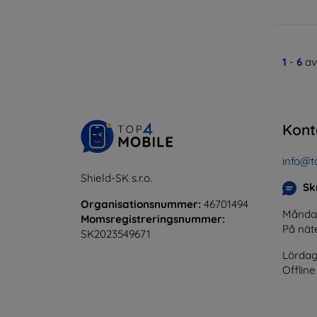
1
-
6
av
Kont
info@t
Shield-SK s.r.o.
Skr
Organisationsnummer:
46701494
Måndag 
Momsregistreringsnummer:
På nät
SK2023549671
Lördag
Offline