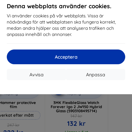
I lager 3 st
Denna webbplats använder cookies.
I lager > 5 st
I 
Vi använder cookies på vår webbplats. Vissa är
-10%
nödvändiga för att webbplatsen ska fungera korrekt,
medan andra hjälper oss att analysera trafiken och
anpassa innehåll och annonser.
Acceptera
Avvisa
Anpassa
Rabatt
Rabatt
%
-10%
med
EXTRA10
med
EXTRA10
kupong
kupong
Hammer protective
3MK FlexibleGlass Watch
film
Forever Igo 2 JW150 Hybrid
Glass (5903108495714)
lverkat efter mått
147 kr
132 kr
247 kr
I lager > 5 st