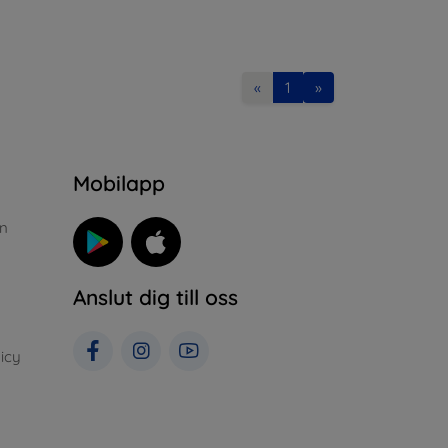
«
1
»
n
Mobilapp
n
Anslut dig till oss
icy