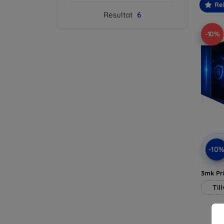
Re
Resultat
6
-10%
-10
3mk Pri
Til