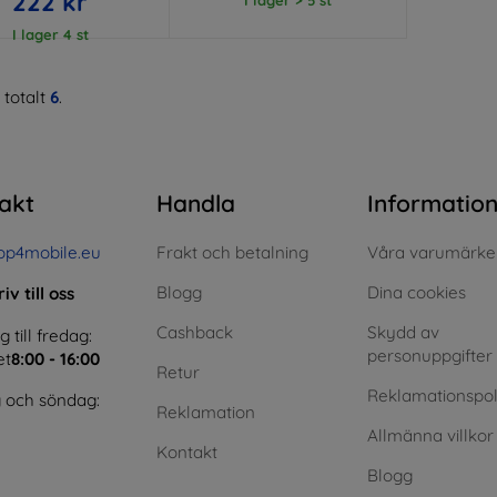
222 kr
I lager 4 st
 totalt
6
.
akt
Handla
Informatio
op4mobile.eu
Frakt och betalning
Våra varumärke
Blogg
Dina cookies
iv till oss
Cashback
Skydd av
till fredag:
personuppgifter
et
8:00 - 16:00
Retur
Reklamationspol
 och söndag:
Reklamation
Allmänna villkor
Kontakt
Blogg