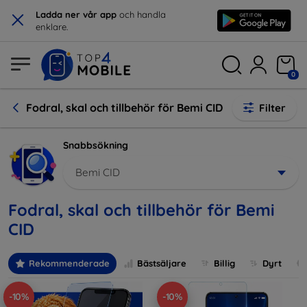
×
Ladda ner vår app
och handla
enklare.
0
Fodral, skal och tillbehör för Bemi CID
Filter
Snabbsökning
Bemi CID
Fodral, skal och tillbehör för Bemi
CID
Rekommenderade
Bästsäljare
Billig
Dyrt
-10%
-10%