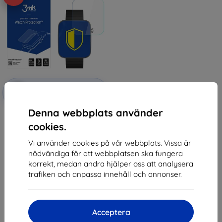
Rabatt
-10%
med
EXTRA10
kupong
Denna webbplats använder
3MK Folia ARC Watch Bemi CID
Fullscreen Foil (5903108495288)
cookies.
172 kr
89 kr
Vi använder cookies på vår webbplats. Vissa är
nödvändiga för att webbplatsen ska fungera
Sista varan i lager
korrekt, medan andra hjälper oss att analysera
trafiken och anpassa innehåll och annonser.
Acceptera