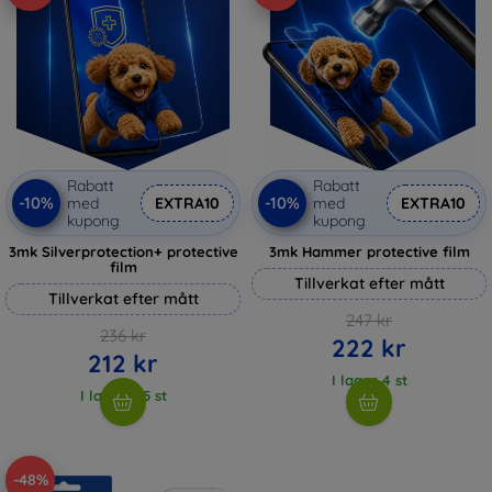
Rabatt
Rabatt
-10%
-10%
med
EXTRA10
med
EXTRA10
kupong
kupong
3mk Silverprotection+ protective
3mk Hammer protective film
film
Tillverkat efter mått
Tillverkat efter mått
247 kr
236 kr
222 kr
212 kr
I lager 4 st
I lager > 5 st
-48%