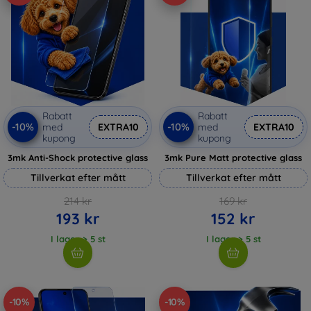
Rabatt
Rabatt
-10%
-10%
med
EXTRA10
med
EXTRA10
kupong
kupong
3mk Anti-Shock protective glass
3mk Pure Matt protective glass
Tillverkat efter mått
Tillverkat efter mått
214 kr
169 kr
193 kr
152 kr
I lager > 5 st
I lager > 5 st
-10%
-10%