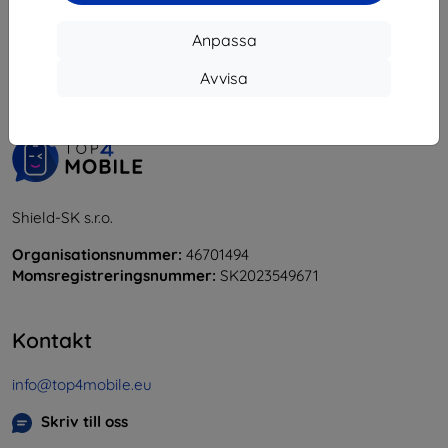
1
-
5
av totalt
5
.
Anpassa
«
1
»
Avvisa
Shield-SK s.r.o.
Organisationsnummer:
46701494
Momsregistreringsnummer:
SK2023549671
Kontakt
info@top4mobile.eu
Skriv till oss