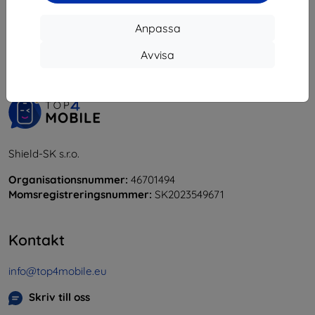
1
-
6
av totalt
6
.
Anpassa
«
1
»
Avvisa
Shield-SK s.r.o.
Organisationsnummer:
46701494
Momsregistreringsnummer:
SK2023549671
Kontakt
info@top4mobile.eu
Skriv till oss