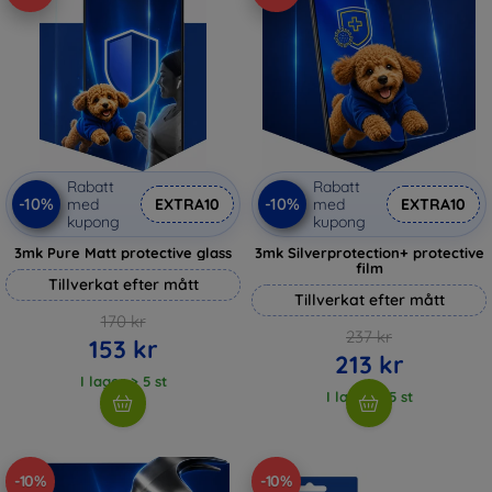
Rabatt
Rabatt
-10%
-10%
med
EXTRA10
med
EXTRA10
kupong
kupong
3mk Pure Matt protective glass
3mk Silverprotection+ protective
film
Tillverkat efter mått
Tillverkat efter mått
170 kr
237 kr
153 kr
213 kr
I lager > 5 st
I lager > 5 st
-10%
-10%