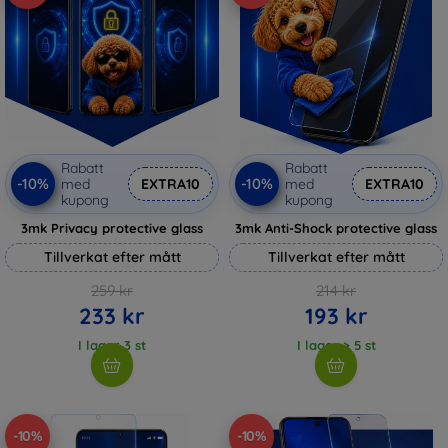
Rabatt
Rabatt
-10%
-10%
med
EXTRA10
med
EXTRA10
kupong
kupong
3mk Privacy protective glass
3mk Anti-Shock protective glass
Tillverkat efter mått
Tillverkat efter mått
259 kr
214 kr
233 kr
193 kr
I lager 3 st
I lager > 5 st
-10%
-10%