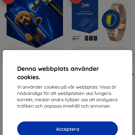
Rabatt
Rabatt
-10%
-10%
med
EXTRA10
med
EXTRA10
kupong
kupong
Denna webbplats använder
3mk Hammer protective film
3MK Folia ARC Watch Forever
Forevive Petite SB-305 Fullscreen
cookies.
Tillverkat efter mått
Foil (5903108495721)
148 kr
Vi använder cookies på vår webbplats. Vissa är
248 kr
133 kr
nödvändiga för att webbplatsen ska fungera
223 kr
korrekt, medan andra hjälper oss att analysera
I lager > 5 st
I lager 4 st
trafiken och anpassa innehåll och annonser.
Acceptera