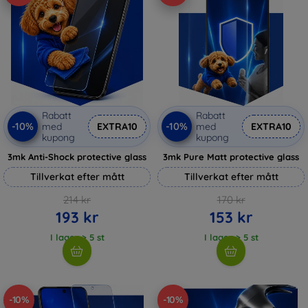
Rabatt
Rabatt
-10%
-10%
med
EXTRA10
med
EXTRA10
kupong
kupong
3mk Anti-Shock protective glass
3mk Pure Matt protective glass
Tillverkat efter mått
Tillverkat efter mått
214 kr
170 kr
193 kr
153 kr
I lager > 5 st
I lager > 5 st
-10%
-10%