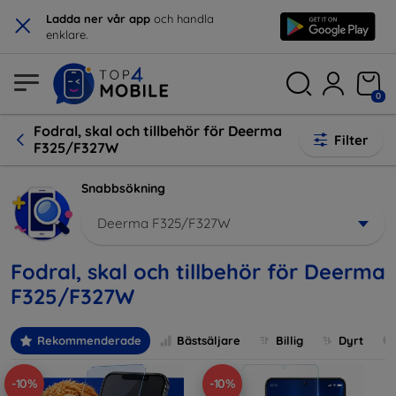
×
Ladda ner vår app
och handla
enklare.
0
Fodral, skal och tillbehör för Deerma
Filter
F325/F327W
Snabbsökning
Deerma F325/F327W
Fodral, skal och tillbehör för Deerma
F325/F327W
Rekommenderade
Bästsäljare
Billig
Dyrt
-10%
-10%