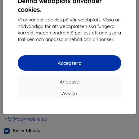
Denna webbplats använder
1
-
4
av totalt
4
.
cookies.
«
1
»
Vi använder cookies på vår webbplats. Vissa är
nödvändiga för att webbplatsen ska fungera
korrekt, medan andra hjälper oss att analysera
trafiken och anpassa innehåll och annonser.
Acceptera
Shield-SK s.r.o.
Organisationsnummer:
46701494
Anpassa
Momsregistreringsnummer:
SK2023549671
Avvisa
Kontakt
info@top4mobile.eu
Skriv till oss