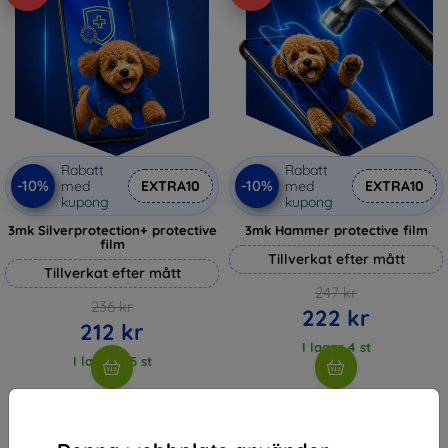
Rabatt
Rabatt
-10%
-10%
med
EXTRA10
med
EXTRA10
kupong
kupong
3mk Silverprotection+ protective
3mk Hammer protective film
film
Tillverkat efter mått
Tillverkat efter mått
247 kr
236 kr
222 kr
212 kr
I lager 4 st
I lager > 5 st