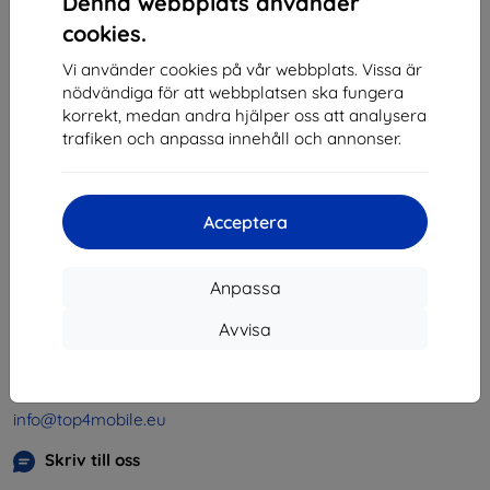
Denna webbplats använder
1
-
4
av totalt
4
.
cookies.
«
1
»
Vi använder cookies på vår webbplats. Vissa är
nödvändiga för att webbplatsen ska fungera
korrekt, medan andra hjälper oss att analysera
trafiken och anpassa innehåll och annonser.
Acceptera
Shield-SK s.r.o.
Organisationsnummer:
46701494
Anpassa
Momsregistreringsnummer:
SK2023549671
Avvisa
Kontakt
info@top4mobile.eu
Skriv till oss