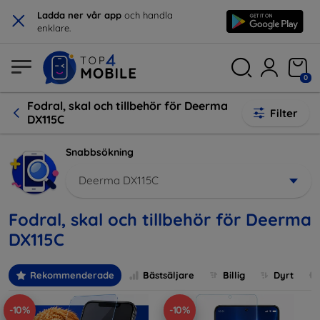
×
Ladda ner vår app
och handla
enklare.
0
Fodral, skal och tillbehör för Deerma
Filter
DX115C
Snabbsökning
Deerma DX115C
Fodral, skal och tillbehör för Deerma
DX115C
Rekommenderade
Bästsäljare
Billig
Dyrt
-10%
-10%