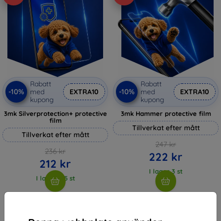
Rabatt
Rabatt
-10%
-10%
med
EXTRA10
med
EXTRA10
kupong
kupong
3mk Silverprotection+ protective
3mk Hammer protective film
film
Tillverkat efter mått
Tillverkat efter mått
247 kr
236 kr
222 kr
212 kr
I lager 3 st
I lager > 5 st