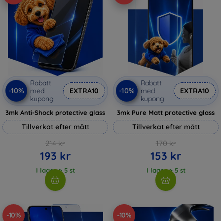
Rabatt
Rabatt
-10%
-10%
med
EXTRA10
med
EXTRA10
kupong
kupong
3mk Anti-Shock protective glass
3mk Pure Matt protective glass
Tillverkat efter mått
Tillverkat efter mått
214 kr
170 kr
193 kr
153 kr
I lager > 5 st
I lager > 5 st
-10%
-10%