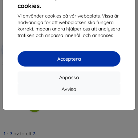
cookies.
Vi använder cookies på vår webbplats. Vissa är
nödvändiga för att webbplatsen ska fungera
korrekt, medan andra hjälper oss att analysera
trafiken och anpassa innehåll och annonser.
Rabatt
-10%
med
EXTRA10
kupong
Acceptera
3mk SilverProtection+ Protective
film for CAT S75
170 kr
Anpassa
153 kr
Avvisa
I lager > 5 st
1
-
7
av totalt
7
.