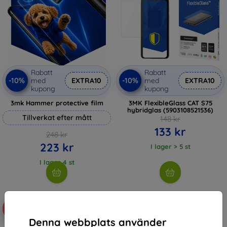
Rabatt
Rabatt
-10%
-10%
med
EXTRA10
med
EXTRA10
kupong
kupong
3mk Hammer protective film
3MK FlexibleGlass CAT S75
hybridglas (5903108521536)
Tillverkat efter mått
148 kr
133 kr
248 kr
223 kr
I lager > 5 st
I lager 4 st
-10%
Denna webbplats använder