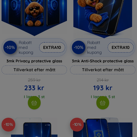
Rabatt
Rabatt
-10%
-10%
med
EXTRA10
med
EXTRA10
kupong
kupong
3mk Privacy protective glass
3mk Anti-Shock protective glass
Tillverkat efter mått
Tillverkat efter mått
259 kr
214 kr
233 kr
193 kr
I lager 3 st
I lager > 5 st
-10%
-10%