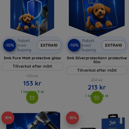
Rabatt
Rabatt
-10%
-10%
med
EXTRA10
med
EXTRA10
kupong
kupong
3mk Pure Matt protective glass
3mk Silverprotection+ protective
film
Tillverkat efter mått
Tillverkat efter mått
170 kr
237 kr
153 kr
213 kr
I lager > 5 st
I lager > 5 st
-10%
-10%