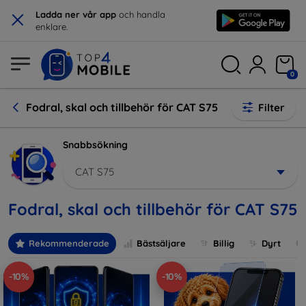
×
Ladda ner vår app
och handla
enklare.
0
Fodral, skal och tillbehör för CAT S75
Filter
Snabbsökning
CAT S75
Fodral, skal och tillbehör för CAT S75
Rekommenderade
Bästsäljare
Billig
Dyrt
-10%
-10%