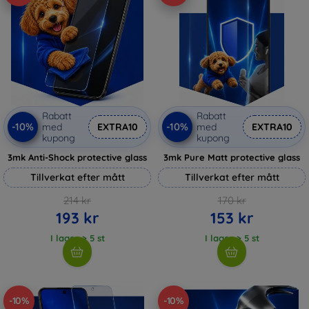
Rabatt
Rabatt
-10%
-10%
med
EXTRA10
med
EXTRA10
kupong
kupong
3mk Anti-Shock protective glass
3mk Pure Matt protective glass
Tillverkat efter mått
Tillverkat efter mått
214 kr
170 kr
193 kr
153 kr
I lager > 5 st
I lager > 5 st
-10%
-10%