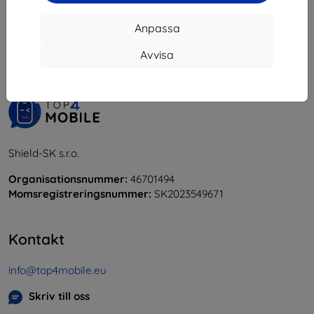
1
-
5
av totalt
5
.
Anpassa
«
1
»
Avvisa
Shield-SK s.r.o.
Organisationsnummer:
46701494
Momsregistreringsnummer:
SK2023549671
Kontakt
info@top4mobile.eu
Skriv till oss