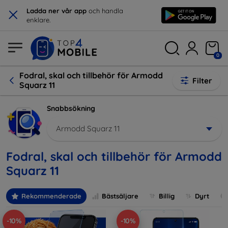
×
Ladda ner vår app
och handla
enklare.
0
Fodral, skal och tillbehör för Armodd
Filter
Squarz 11
Snabbsökning
Armodd Squarz 11
Fodral, skal och tillbehör för Armodd
Squarz 11
Rekommenderade
Bästsäljare
Billig
Dyrt
-10%
-10%