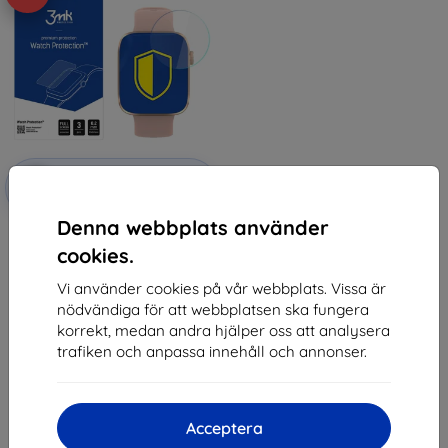
Rabatt
-10%
med
EXTRA10
kupong
Denna webbplats använder
3MK Folia ARC Watch Armodd
Squarz 11 Fullscreen Film
cookies.
(5903108521727)
147 kr
Vi använder cookies på vår webbplats. Vissa är
132 kr
nödvändiga för att webbplatsen ska fungera
korrekt, medan andra hjälper oss att analysera
I lager > 5 st
trafiken och anpassa innehåll och annonser.
Acceptera