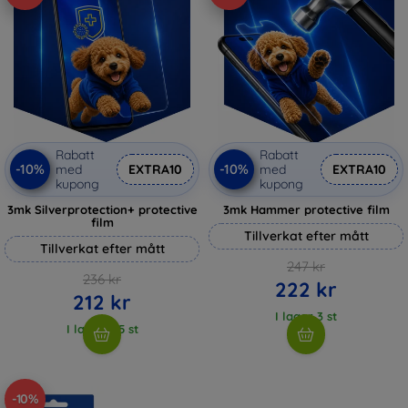
Rabatt
Rabatt
-10%
-10%
med
EXTRA10
med
EXTRA10
kupong
kupong
3mk Silverprotection+ protective
3mk Hammer protective film
film
Tillverkat efter mått
Tillverkat efter mått
247 kr
236 kr
222 kr
212 kr
I lager 3 st
I lager > 5 st
-10%