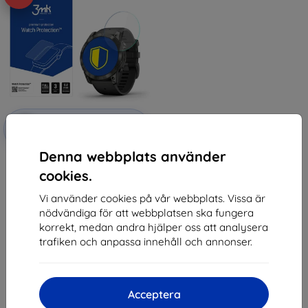
Rabatt
-10%
med
EXTRA10
kupong
Denna webbplats använder
3MK FlexibleGlass Watch Garmin
Epix Pro gen 2 42mm Hybridglas
cookies.
147 kr
132 kr
Vi använder cookies på vår webbplats. Vissa är
nödvändiga för att webbplatsen ska fungera
I lager > 5 st
korrekt, medan andra hjälper oss att analysera
trafiken och anpassa innehåll och annonser.
Acceptera