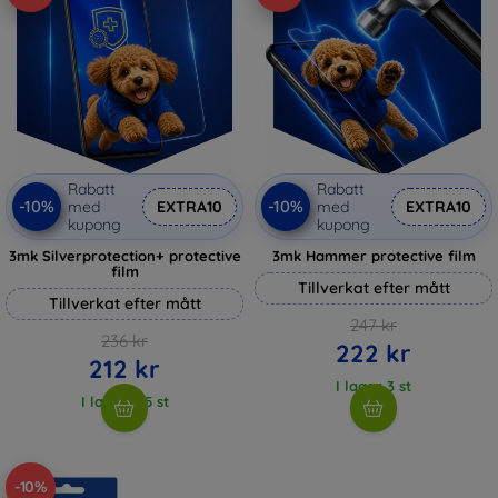
Rabatt
Rabatt
-10%
-10%
med
EXTRA10
med
EXTRA10
kupong
kupong
3mk Silverprotection+ protective
3mk Hammer protective film
film
Tillverkat efter mått
Tillverkat efter mått
247 kr
236 kr
222 kr
212 kr
I lager 3 st
I lager > 5 st
-10%