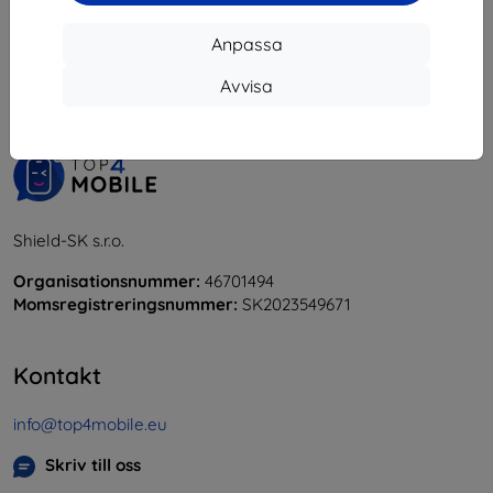
1
-
5
av totalt
5
.
Anpassa
«
1
»
Avvisa
Shield-SK s.r.o.
Organisationsnummer:
46701494
Momsregistreringsnummer:
SK2023549671
Kontakt
info@top4mobile.eu
Skriv till oss