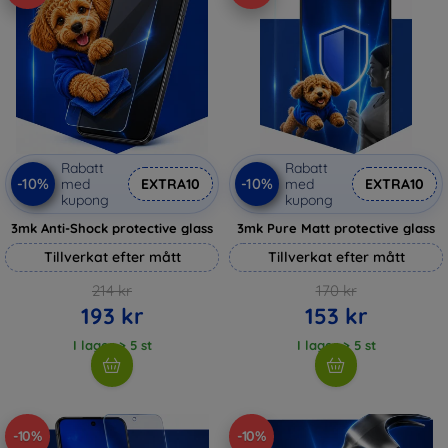
Rabatt
Rabatt
-10%
-10%
med
EXTRA10
med
EXTRA10
kupong
kupong
3mk Anti-Shock protective glass
3mk Pure Matt protective glass
Tillverkat efter mått
Tillverkat efter mått
214 kr
170 kr
193 kr
153 kr
I lager > 5 st
I lager > 5 st
-10%
-10%