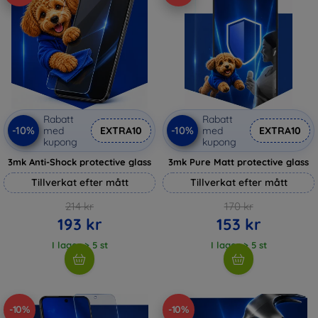
Rabatt
Rabatt
-10%
-10%
med
EXTRA10
med
EXTRA10
kupong
kupong
3mk Anti-Shock protective glass
3mk Pure Matt protective glass
Tillverkat efter mått
Tillverkat efter mått
214 kr
170 kr
193 kr
153 kr
I lager > 5 st
I lager > 5 st
-10%
-10%