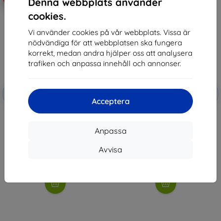
Denna webbplats använder
cookies.
Vi använder cookies på vår webbplats. Vissa är
nödvändiga för att webbplatsen ska fungera
korrekt, medan andra hjälper oss att analysera
trafiken och anpassa innehåll och annonser.
Rabatt
Rabatt
-10%
-10%
med
EXTRA10
med
EXTRA10
Acceptera
kupong
kupong
Beline Strap for Huawei Band
3MK Folie ARC Watch HUAWEI
8/9/10 â€” Lavender
Band 8 Folie Fullscreen
(05908047990658)
Anpassa
147 kr
181 kr
132 kr
163 kr
Avvisa
I lager > 5 st
I lager > 5 st