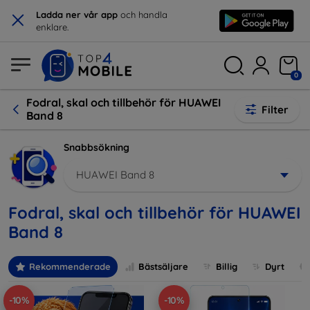
×
Ladda ner vår app
och handla
enklare.
0
Fodral, skal och tillbehör för HUAWEI
Filter
Band 8
Snabbsökning
HUAWEI Band 8
Fodral, skal och tillbehör för HUAWEI
Band 8
Rekommenderade
Bästsäljare
Billig
Dyrt
-10%
-10%