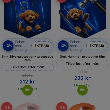
Rabatt
Rabatt
-10%
-10%
med
EXTRA10
med
EXTRA10
kupong
kupong
3mk Silverprotection+ protective
3mk Hammer protective film
film
Tillverkat efter mått
Tillverkat efter mått
247 kr
236 kr
222 kr
212 kr
I lager 3 st
I lager > 5 st
-10%
-10%