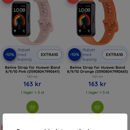
Rabatt
Rabatt
-10%
-10%
med
EXTRA10
med
EXTRA10
kupong
kupong
Beline Strap for Huawei Band
Beline Strap for Huawei Band
8/9/10 Pink (05908047990641)
8/9/10 Orange (05908047990665)
181 kr
181 kr
163 kr
163 kr
I lager > 5 st
I lager > 5 st
-10%
-10%