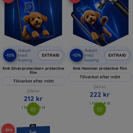
Rabatt
Rabatt
-10%
-10%
med
EXTRA10
med
EXTRA10
kupong
kupong
3mk Silverprotection+ protective
3mk Hammer protective film
film
Tillverkat efter mått
Tillverkat efter mått
247 kr
236 kr
222 kr
212 kr
I lager 4 st
I lager > 5 st
-10%