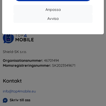
1
-
5
av totalt
5
.
Anpassa
«
1
»
Avvisa
Shield-SK s.r.o.
Organisationsnummer:
46701494
Momsregistreringsnummer:
SK2023549671
Kontakt
info@top4mobile.eu
Skriv till oss