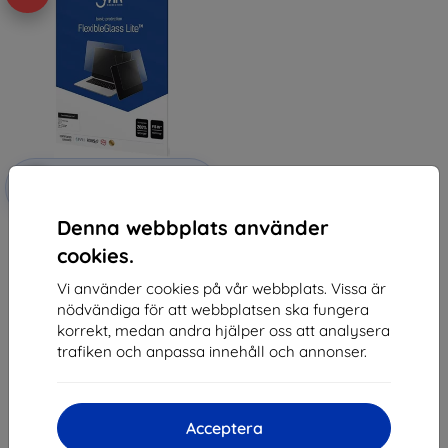
Rabatt
-10%
med
EXTRA10
kupong
Denna webbplats använder
3MK FlexibleGlass Lite Cubot
Tab30 upp till 11" Lite Hybridglas
cookies.
170 kr
153 kr
Vi använder cookies på vår webbplats. Vissa är
nödvändiga för att webbplatsen ska fungera
I lager > 5 st
korrekt, medan andra hjälper oss att analysera
trafiken och anpassa innehåll och annonser.
Acceptera