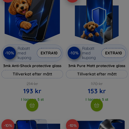
Rabatt
Rabatt
-10%
-10%
med
EXTRA10
med
EXTRA10
kupong
kupong
3mk Anti-Shock protective glass
3mk Pure Matt protective glass
Tillverkat efter mått
Tillverkat efter mått
214 kr
170 kr
193 kr
153 kr
I lager > 5 st
I lager > 5 st
-10%
-10%