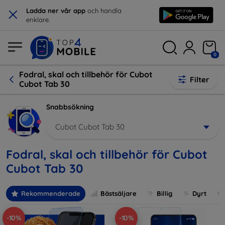
×
Ladda ner vår app
och handla
enklare.
0
Fodral, skal och tillbehör för Cubot
Filter
Cubot Tab 30
Snabbsökning
Cubot Cubot Tab 30
Fodral, skal och tillbehör för Cubot
Cubot Tab 30
Rekommenderade
Bästsäljare
Billig
Dyrt
-10%
-10%