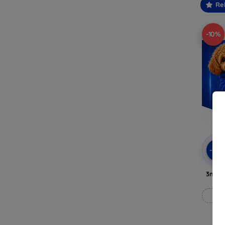
Re
-10%
-10
3mk A
Til