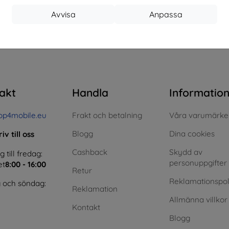
Avvisa
Anpassa
I lager > 5 st
I lager > 5 st
I 
 totalt
4
.
akt
Handla
Informatio
op4mobile.eu
Frakt och betalning
Våra varumärke
Blogg
Dina cookies
iv till oss
Cashback
Skydd av
till fredag:
personuppgifter
et
8:00 - 16:00
Retur
Reklamationspol
 och söndag:
Reklamation
Allmänna villkor
Kontakt
Blogg