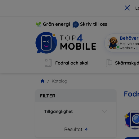
×
L
Grön energi
Skriv till oss
Behöver 
Hej, välkom
webbutik.
|
Fodral och skal
Skärmsky
Katalog
Fodr
FILTER
Tillgänglighet
Resultat
4