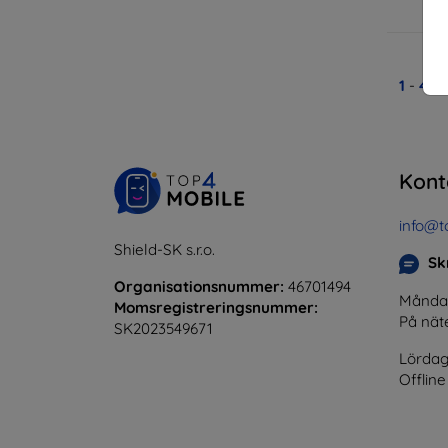
1
-
4
av
Kont
info@t
Shield-SK s.r.o.
Skr
Organisationsnummer:
46701494
Måndag 
Momsregistreringsnummer:
På nät
SK2023549671
Lördag
Offline