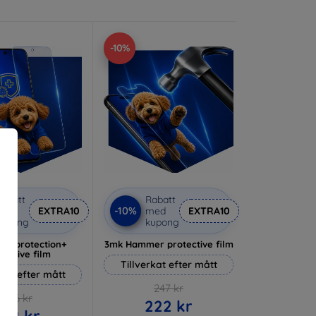
-10%
abatt
Rabatt
-10%
med
EXTRA10
med
EXTRA10
kupong
kupong
lverprotection+
3mk Hammer protective film
tective film
Tillverkat efter mått
rkat efter mått
247 kr
236 kr
222 kr
212 kr