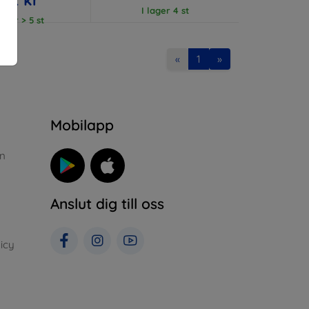
I lager 4 st
lager > 5 st
«
1
»
n
Mobilapp
n
Anslut dig till oss
icy