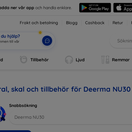
adda ner vår app
och handla enklare.
Frakt och betalning
Blogg
Cashback
Retur
du hjälp?
men till vår
dd
Tillbehör
Ljud
Remmar
al, skal och tillbehör för Deerma NU30
Snabbsökning
Deerma NU30