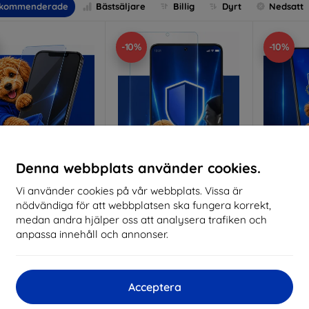
kommenderade
Bästsäljare
Billig
Dyrt
Nedsatt
-10%
-10%
Denna webbplats använder cookies.
Vi använder cookies på vår webbplats. Vissa är
Rabatt
Rabatt
R
nödvändiga för att webbplatsen ska fungera korrekt,
%
-10%
-10%
med
EXTRA10
med
EXTRA10
kupong
kupong
medan andra hjälper oss att analysera trafiken och
anpassa innehåll och annonser.
nti-Shock protective
3mk Pure Matt protective
3mk Si
glass
glass
pro
lverkat efter mått
Tillverkat efter mått
Tillve
Acceptera
214 kr
170 kr
193 kr
153 kr