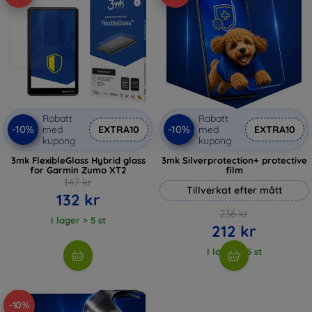
Rabatt
Rabatt
-10%
-10%
med
EXTRA10
med
EXTRA10
kupong
kupong
3mk FlexibleGlass Hybrid glass
3mk Silverprotection+ protective
for Garmin Zumo XT2
film
147 kr
Tillverkat efter mått
132 kr
236 kr
I lager > 5 st
212 kr
I lager > 5 st
-10%