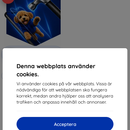
Rabatt
-10%
med
EXTRA10
kupong
Denna webbplats använder
3mk Hammer protective film
cookies.
Tillverkat efter mått
Vi använder cookies på vår webbplats. Vissa är
247 kr
nödvändiga för att webbplatsen ska fungera
222 kr
korrekt, medan andra hjälper oss att analysera
I lager 3 st
trafiken och anpassa innehåll och annonser.
Acceptera