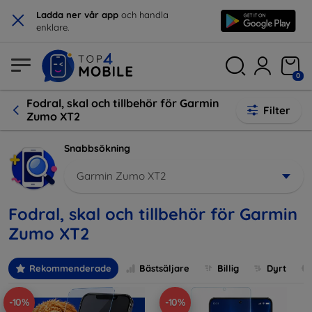
×
Ladda ner vår app
och handla
enklare.
0
Fodral, skal och tillbehör för Garmin
Filter
Zumo XT2
Snabbsökning
Garmin Zumo XT2
Fodral, skal och tillbehör för Garmin
Zumo XT2
Rekommenderade
Bästsäljare
Billig
Dyrt
-10%
-10%