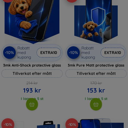
Rabatt
Rabatt
-10%
-10%
med
EXTRA10
med
EXTRA10
kupong
kupong
3mk Anti-Shock protective glass
3mk Pure Matt protective glass
Tillverkat efter mått
Tillverkat efter mått
214 kr
170 kr
193 kr
153 kr
I lager > 5 st
I lager > 5 st
-10%
-10%