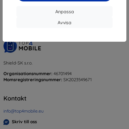
1
-
5
av totalt
5
.
Anpassa
«
1
»
Avvisa
Shield-SK s.r.o.
Organisationsnummer:
46701494
Momsregistreringsnummer:
SK2023549671
Kontakt
info@top4mobile.eu
Skriv till oss