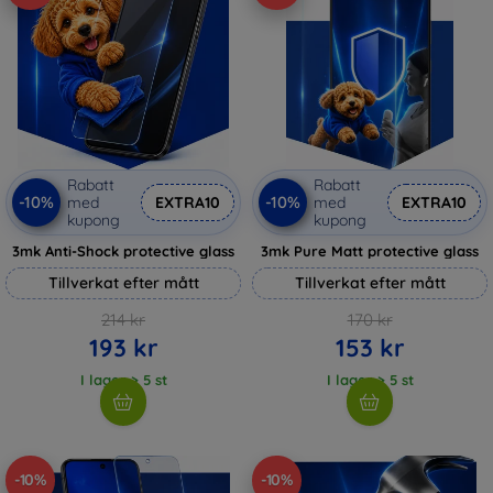
Rabatt
Rabatt
-10%
-10%
med
EXTRA10
med
EXTRA10
kupong
kupong
3mk Anti-Shock protective glass
3mk Pure Matt protective glass
Tillverkat efter mått
Tillverkat efter mått
214 kr
170 kr
193 kr
153 kr
I lager > 5 st
I lager > 5 st
-10%
-10%