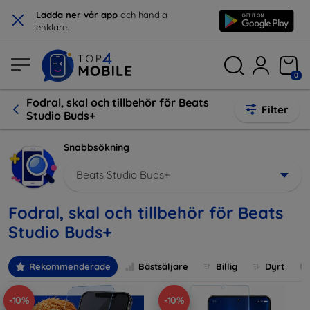
×
Ladda ner vår app
och handla
enklare.
0
Fodral, skal och tillbehör för Beats
Filter
Studio Buds+
Snabbsökning
Beats Studio Buds+
Fodral, skal och tillbehör för Beats
Studio Buds+
Rekommenderade
Bästsäljare
Billig
Dyrt
-10%
-10%