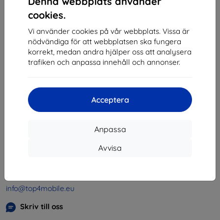
Denna webbplats använder
1
-
4
av totalt
4
.
cookies.
«
1
»
Vi använder cookies på vår webbplats. Vissa är
nödvändiga för att webbplatsen ska fungera
korrekt, medan andra hjälper oss att analysera
trafiken och anpassa innehåll och annonser.
Acceptera
Shield-SK s.r.o.
Organisationsnummer:
46701494
Anpassa
Momsregistreringsnummer:
SK2023549671
Avvisa
Kontakt
info@top4mobile.eu
Skriv till oss