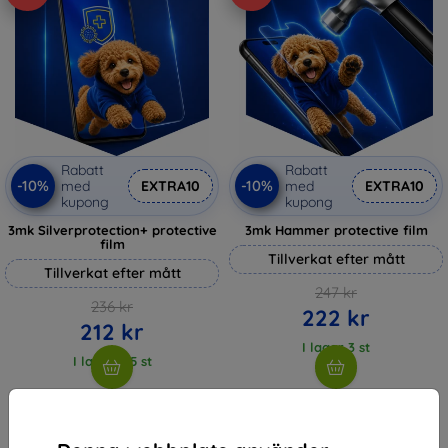
Rabatt
Rabatt
-10%
-10%
med
EXTRA10
med
EXTRA10
kupong
kupong
3mk Silverprotection+ protective
3mk Hammer protective film
film
Tillverkat efter mått
Tillverkat efter mått
247 kr
236 kr
222 kr
212 kr
I lager 3 st
I lager > 5 st