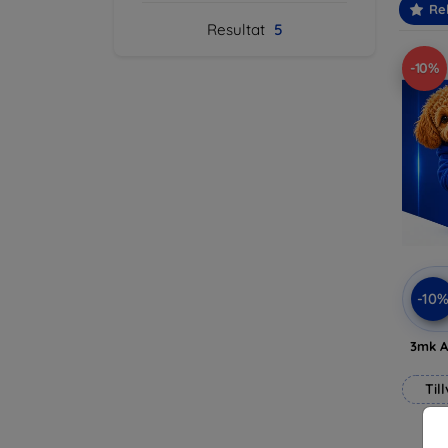
Re
Resultat
5
-10%
-10
3mk A
Til