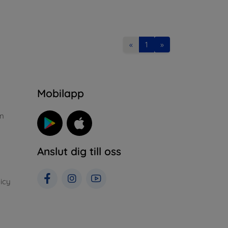
«
1
»
n
Mobilapp
n
Anslut dig till oss
icy