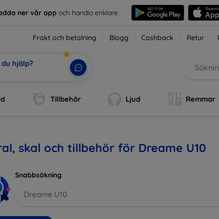
adda ner vår app
och handla enklare.
Frakt och betalning
Blogg
Cashback
Retur
du hjälp?
i
|
dd
Tillbehör
Ljud
Remmar
al, skal och tillbehör för Dreame U10
Snabbsökning
Dreame U10