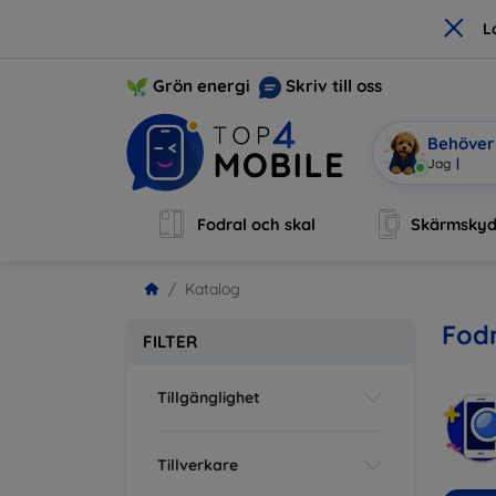
×
L
Grön energi
Skriv till oss
Behöver 
Jag är Mob
Fodral och skal
Skärmsky
Katalog
Fodr
FILTER
Tillgänglighet
Tillverkare