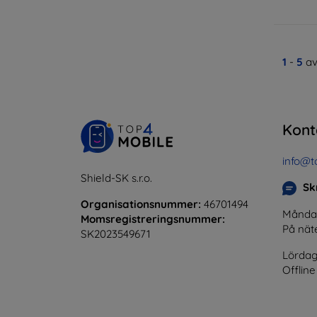
1
-
5
av
Kont
info@t
Shield-SK s.r.o.
Skr
Organisationsnummer:
46701494
Måndag 
Momsregistreringsnummer:
På nät
SK2023549671
Lördag
Offline