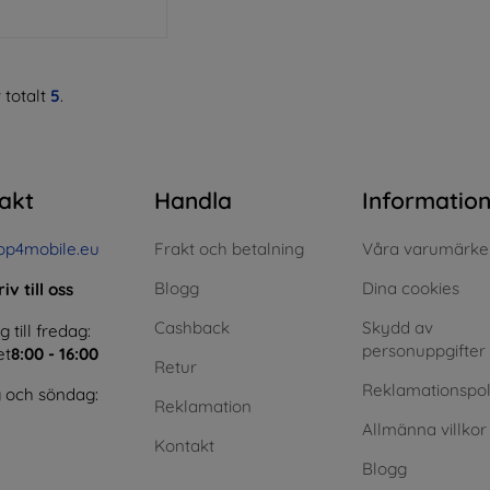
 totalt
5
.
akt
Handla
Informatio
op4mobile.eu
Frakt och betalning
Våra varumärke
Blogg
Dina cookies
iv till oss
Cashback
Skydd av
till fredag:
personuppgifter
et
8:00 - 16:00
Retur
Reklamationspol
 och söndag:
Reklamation
Allmänna villkor
Kontakt
Blogg