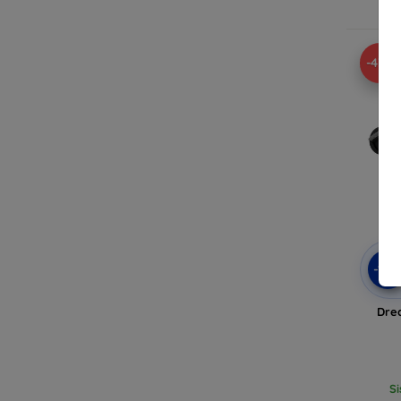
-43%
-10
Dre
Si