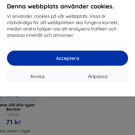
Denna webbplats använder cookies.
I lager > 5 st
I lager > 5 st
I 
Vi använder cookies på vår webbplats. Vissa är
nödvändiga för att webbplatsen ska fungera korrekt,
medan andra hjälper oss att analysera trafiken och
anpassa innehåll och annonser.
Acceptera
Avvisa
Anpassa
Rabatt
%
med
EXTRA10
kupong
ame U10 Alla typer
Borstar
125 kr
71 kr
sta varan i lager