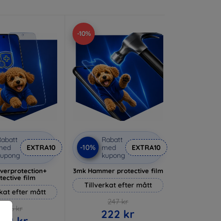
-10%
abatt
Rabatt
-10%
med
EXTRA10
med
EXTRA10
kupong
kupong
lverprotection+
3mk Hammer protective film
tective film
Tillverkat efter mått
rkat efter mått
247 kr
236 kr
222 kr
212 kr