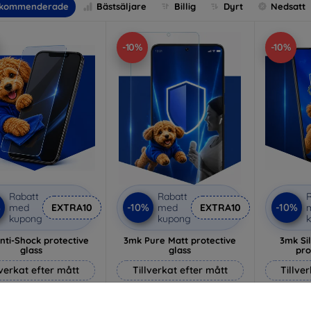
kommenderade
Bästsäljare
Billig
Dyrt
Nedsatt
-10%
-10%
Rabatt
Rabatt
R
%
-10%
-10%
med
EXTRA10
med
EXTRA10
kupong
kupong
nti-Shock protective
3mk Pure Matt protective
3mk Si
glass
glass
pro
lverkat efter mått
Tillverkat efter mått
Tillve
214 kr
170 kr
193 kr
153 kr