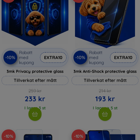
Rabatt
Rabatt
-10%
-10%
med
EXTRA10
med
EXTRA10
kupong
kupong
3mk Privacy protective glass
3mk Anti-Shock protective glass
Tillverkat efter mått
Tillverkat efter mått
259 kr
214 kr
233 kr
193 kr
I lager 3 st
I lager > 5 st
-10%
-10%