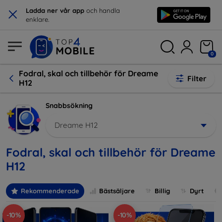
×
Ladda ner vår app
och handla
enklare.
0
Fodral, skal och tillbehör för Dreame
Filter
H12
Snabbsökning
Dreame H12
Fodral, skal och tillbehör för Dreame
H12
Rekommenderade
Bästsäljare
Billig
Dyrt
-10%
-10%