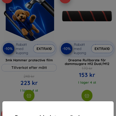
Rabatt
Rabatt
-10%
-10%
med
EXTRA10
med
EXTRA10
kupong
kupong
3mk Hammer protective film
Dreame Rullborste för
dammsugare H12 Dual/M12
Tillverkat efter mått
170 kr
153 kr
248 kr
223 kr
I lager 4 st
I lager 4 st
-10%