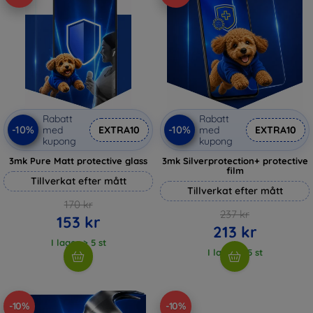
Rabatt
Rabatt
-10%
-10%
med
EXTRA10
med
EXTRA10
kupong
kupong
3mk Pure Matt protective glass
3mk Silverprotection+ protective
film
Tillverkat efter mått
Tillverkat efter mått
170 kr
237 kr
153 kr
213 kr
I lager > 5 st
I lager > 5 st
-10%
-10%