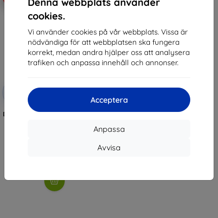
Denna webbplats använder
cookies.
Vi använder cookies på vår webbplats. Vissa är
nödvändiga för att webbplatsen ska fungera
korrekt, medan andra hjälper oss att analysera
trafiken och anpassa innehåll och annonser.
Rabatt
-10%
med
EXTRA10
Acceptera
kupong
Dreame H12 Pro/ M12/H12 Dubbel
filter
Anpassa
170 kr
153 kr
Avvisa
I lager > 5 st