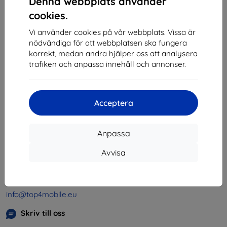
Denna webbplats använder
1
-
4
av totalt
4
.
cookies.
«
1
»
Vi använder cookies på vår webbplats. Vissa är
nödvändiga för att webbplatsen ska fungera
korrekt, medan andra hjälper oss att analysera
trafiken och anpassa innehåll och annonser.
Acceptera
Shield-SK s.r.o.
Organisationsnummer:
46701494
Anpassa
Momsregistreringsnummer:
SK2023549671
Avvisa
Kontakt
info@top4mobile.eu
Skriv till oss