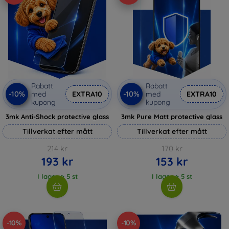
Rabatt
Rabatt
-10%
-10%
med
EXTRA10
med
EXTRA10
kupong
kupong
3mk Anti-Shock protective glass
3mk Pure Matt protective glass
Tillverkat efter mått
Tillverkat efter mått
214 kr
170 kr
193 kr
153 kr
I lager > 5 st
I lager > 5 st
-10%
-10%