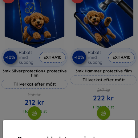
Rabatt
Rabatt
-10%
-10%
med
EXTRA10
med
EXTRA10
kupong
kupong
3mk Silverprotection+ protective
3mk Hammer protective film
film
Tillverkat efter mått
Tillverkat efter mått
247 kr
236 kr
222 kr
212 kr
I lager 3 st
I lager > 5 st