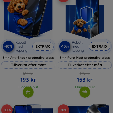
Rabatt
Rabatt
-10%
-10%
med
EXTRA10
med
EXTRA10
kupong
kupong
3mk Anti-Shock protective glass
3mk Pure Matt protective glass
Tillverkat efter mått
Tillverkat efter mått
214 kr
170 kr
193 kr
153 kr
I lager > 5 st
I lager > 5 st
-10%
-10%