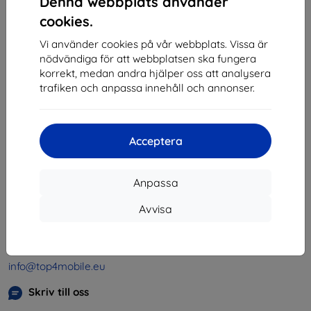
Denna webbplats använder
1
-
4
av totalt
4
.
cookies.
«
1
»
Vi använder cookies på vår webbplats. Vissa är
nödvändiga för att webbplatsen ska fungera
korrekt, medan andra hjälper oss att analysera
trafiken och anpassa innehåll och annonser.
Acceptera
Shield-SK s.r.o.
Organisationsnummer:
46701494
Anpassa
Momsregistreringsnummer:
SK2023549671
Avvisa
Kontakt
info@top4mobile.eu
Skriv till oss