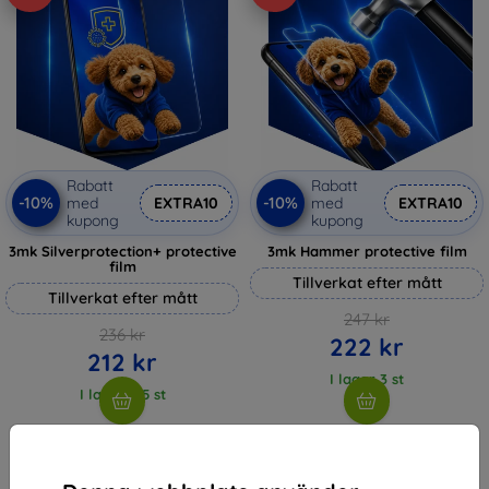
Rabatt
Rabatt
-10%
-10%
med
EXTRA10
med
EXTRA10
kupong
kupong
3mk Silverprotection+ protective
3mk Hammer protective film
film
Tillverkat efter mått
Tillverkat efter mått
247 kr
236 kr
222 kr
212 kr
I lager 3 st
I lager > 5 st