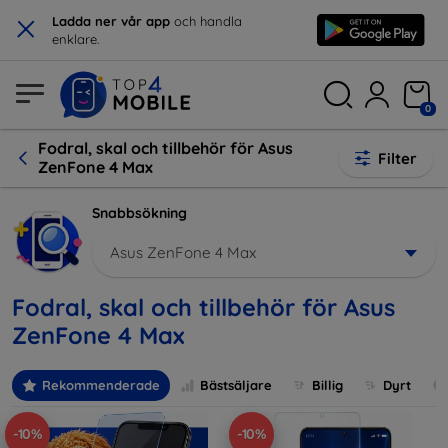
×
Ladda ner vår app
och handla
enklare.
0
Fodral, skal och tillbehör för Asus
Filter
ZenFone 4 Max
Snabbsökning
Asus ZenFone 4 Max
Fodral, skal och tillbehör för Asus
ZenFone 4 Max
Rekommenderade
Bästsäljare
Billig
Dyrt
-10%
-10%