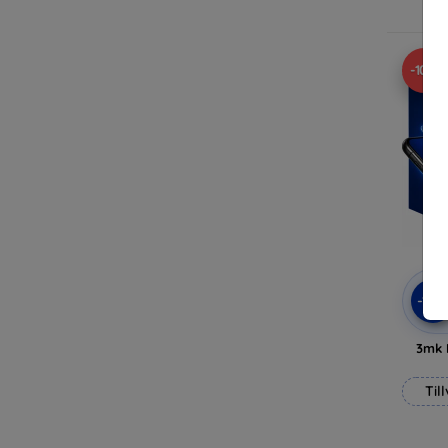
-10%
-10
3mk 
Til