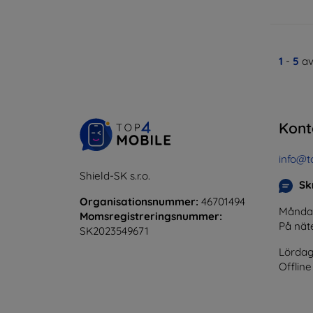
1
-
5
av
Kont
info@t
Shield-SK s.r.o.
Skr
Organisationsnummer:
46701494
Måndag 
Momsregistreringsnummer:
På nät
SK2023549671
Lördag
Offline