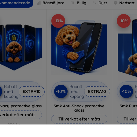
kommenderade
Bästsäljare
Billig
Dyrt
Nedsatt
-10%
-10%
Rabatt
Rabatt
R
%
-10%
-10%
med
EXTRA10
med
EXTRA10
kupong
kupong
vacy protective glass
3mk Anti-Shock protective
3mk Pure
glass
lverkat efter mått
Tillverkat efter mått
Tillve
258 kr
214 kr
232 kr
193 kr