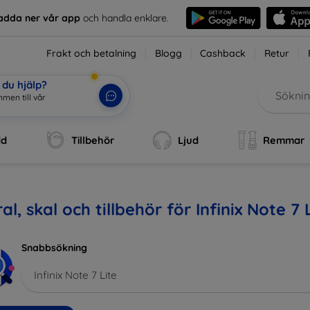
adda ner vår app
och handla enklare.
Frakt och betalning
Blogg
Cashback
Retur
du hjälp?
mmen till vår webbut
|
dd
Tillbehör
Ljud
Remmar
al, skal och tillbehör för Infinix Note 7 
Snabbsökning
Infinix Note 7 Lite