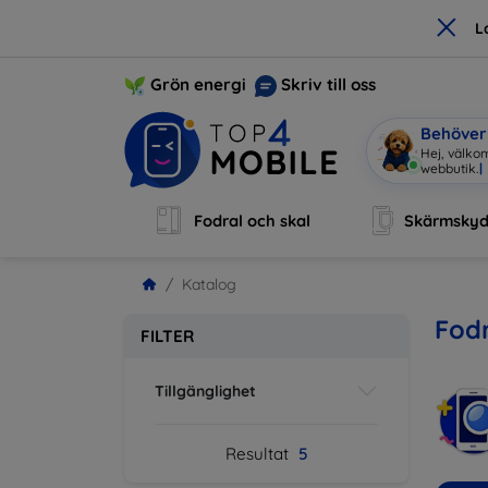
×
L
Grön energi
Skriv till oss
Behöver 
Hej, välko
Fodral och skal
Skärmsky
Katalog
Fodr
FILTER
Tillgänglighet
Resultat
5