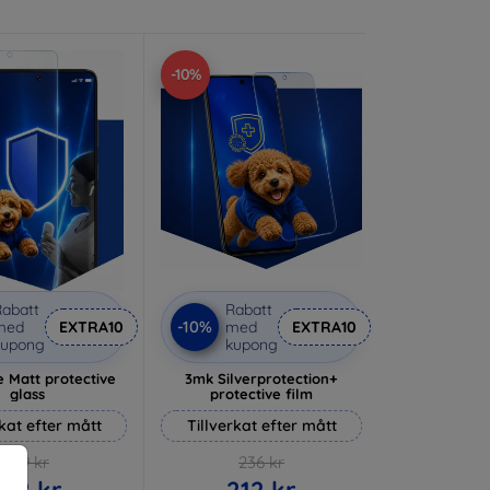
-10%
abatt
Rabatt
-10%
med
EXTRA10
med
EXTRA10
kupong
kupong
 Matt protective
3mk Silverprotection+
glass
protective film
rkat efter mått
Tillverkat efter mått
169 kr
236 kr
152 kr
212 kr