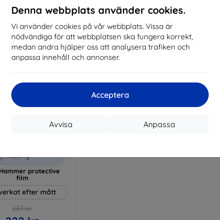
I lager 3 st
Denna webbplats använder cookies.
I lager > 5 st
I 
Vi använder cookies på vår webbplats. Vissa är
nödvändiga för att webbplatsen ska fungera korrekt,
medan andra hjälper oss att analysera trafiken och
anpassa innehåll och annonser.
Acceptera
Avvisa
Anpassa
Rabatt
%
med
EXTRA10
kupong
Hammer protective
film
lverkat efter mått
247 kr