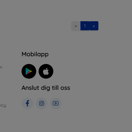
«
1
»
n
Mobilapp
n
Anslut dig till oss
icy