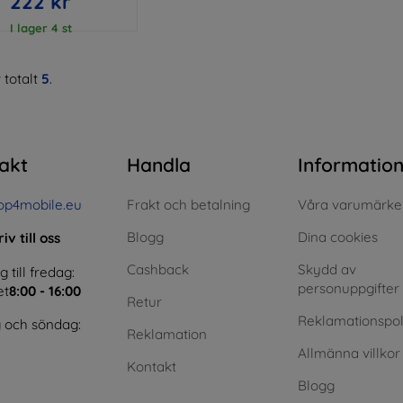
222 kr
I lager 4 st
 totalt
5
.
akt
Handla
Informatio
op4mobile.eu
Frakt och betalning
Våra varumärke
Blogg
Dina cookies
iv till oss
Cashback
Skydd av
till fredag:
personuppgifter
et
8:00 - 16:00
Retur
Reklamationspol
 och söndag:
Reklamation
Allmänna villkor
Kontakt
Blogg