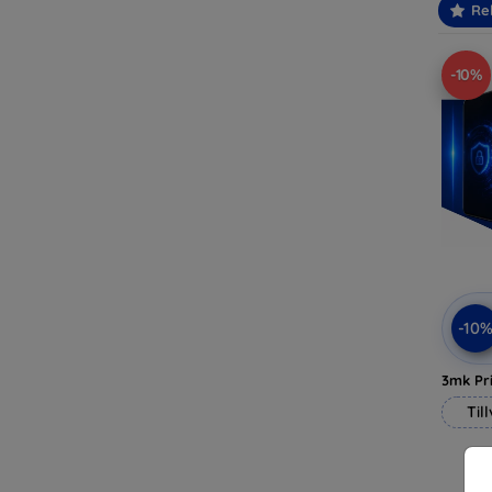
Re
-10%
-10
3mk Pri
Til