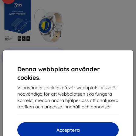
Rabatt
-10%
med
EXTRA10
kupong
Denna webbplats använder
3MK FlexibleGlass Watch Garett
Naomi 2 Hybrid Glass
cookies.
173 kr
89 kr
Vi använder cookies på vår webbplats. Vissa är
nödvändiga för att webbplatsen ska fungera
Sista varan i lager
korrekt, medan andra hjälper oss att analysera
trafiken och anpassa innehåll och annonser.
Acceptera