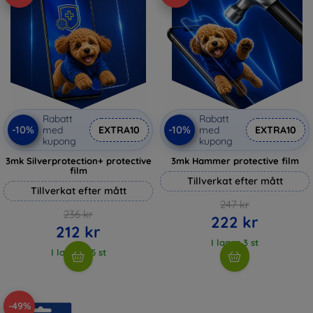
Rabatt
Rabatt
-10%
-10%
med
EXTRA10
med
EXTRA10
kupong
kupong
3mk Silverprotection+ protective
3mk Hammer protective film
film
Tillverkat efter mått
Tillverkat efter mått
247 kr
236 kr
222 kr
212 kr
I lager 3 st
I lager > 5 st
-49%