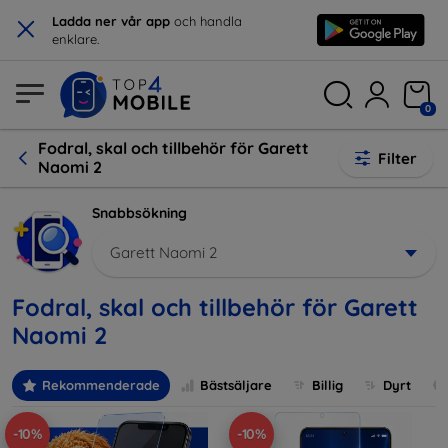
×
Ladda ner vår app
och handla
enklare.
0
Fodral, skal och tillbehör för Garett
Filter
Naomi 2
Snabbsökning
Garett Naomi 2
Fodral, skal och tillbehör för Garett
Naomi 2
Rekommenderade
Bästsäljare
Billig
Dyrt
-10%
-10%