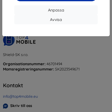
1
-
5
av totalt
5
.
Anpassa
«
1
»
Avvisa
Shield-SK s.r.o.
Organisationsnummer:
46701494
Momsregistreringsnummer:
SK2023549671
Kontakt
info@top4mobile.eu
Skriv till oss