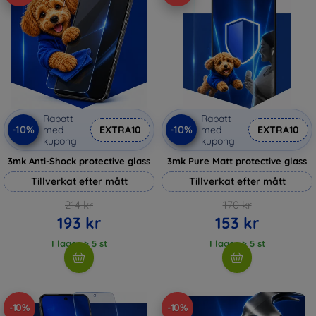
Rabatt
Rabatt
-10%
-10%
med
EXTRA10
med
EXTRA10
kupong
kupong
3mk Anti-Shock protective glass
3mk Pure Matt protective glass
Tillverkat efter mått
Tillverkat efter mått
214 kr
170 kr
193 kr
153 kr
I lager > 5 st
I lager > 5 st
-10%
-10%