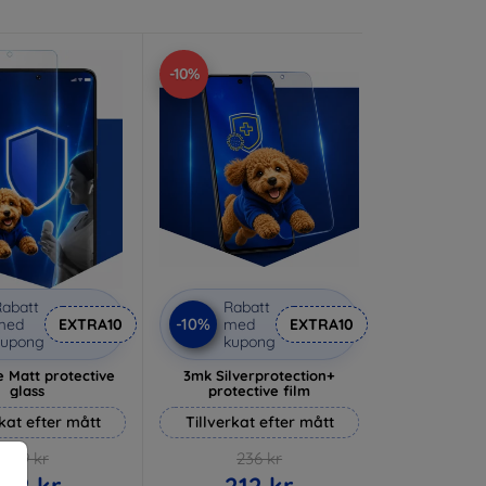
-10%
abatt
Rabatt
-10%
med
EXTRA10
med
EXTRA10
kupong
kupong
 Matt protective
3mk Silverprotection+
glass
protective film
rkat efter mått
Tillverkat efter mått
169 kr
236 kr
152 kr
212 kr