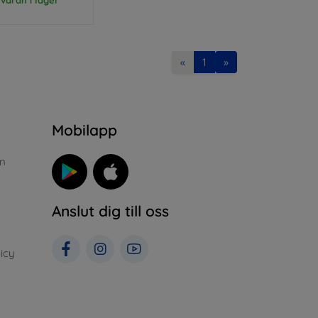
«
1
»
n
Mobilapp
n
Anslut dig till oss
icy