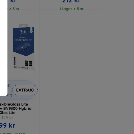
lager > 5 st
I lager > 5 st
abatt
med
EXTRA10
kupong
xibleGlass Lite
ew BV9300 Hybrid
Glas Lite
125 kr
99 kr
 varan i lager