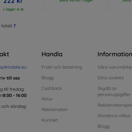
222 kr
I lager 4 st
 totalt
7
.
akt
Handla
Informatio
op4mobile.eu
Frakt och betalning
Våra varumärke
Blogg
Dina cookies
iv till oss
Cashback
Skydd av
till fredag:
personuppgifter
et
8:00 - 16:00
Retur
Reklamationspol
 och söndag:
Reklamation
Allmänna villkor
Kontakt
Blogg