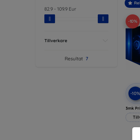
Re
82.9
-
109.9
Eur
-10%
Tillverkare
Resultat
7
-10
3mk Pri
Til