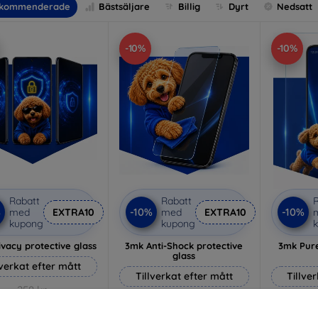
kommenderade
Bästsäljare
Billig
Dyrt
Nedsatt
-10%
-10%
Rabatt
Rabatt
R
%
-10%
-10%
med
EXTRA10
med
EXTRA10
kupong
kupong
vacy protective glass
3mk Anti-Shock protective
3mk Pure
glass
lverkat efter mått
Tillverkat efter mått
Tillve
258 kr
214 kr
232 kr
193 kr