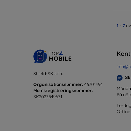
1
-
7
av
Kont
info@t
Shield-SK s.r.o.
Skr
Organisationsnummer:
46701494
Måndag 
Momsregistreringsnummer:
På nät
SK2023549671
Lördag
Offline