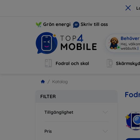
×
L
Grön energi
Skriv till oss
Behöver 
Hej, välkom
webbutik.
|
Fodral och skal
Skärmsky
Katalog
Fodr
FILTER
Tillgänglighet
Pris