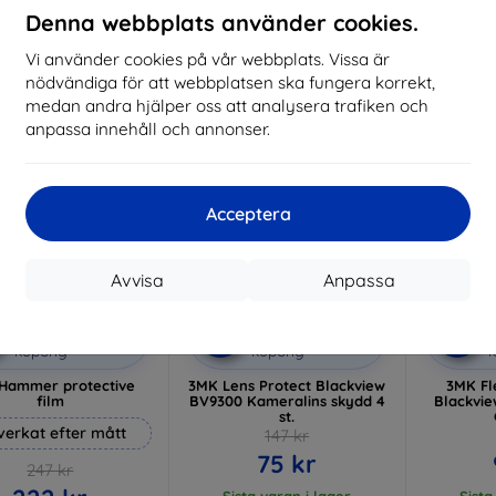
I lager 3 st
Denna webbplats använder cookies.
I lager > 5 st
I 
Vi använder cookies på vår webbplats. Vissa är
-49%
-21%
nödvändiga för att webbplatsen ska fungera korrekt,
medan andra hjälper oss att analysera trafiken och
anpassa innehåll och annonser.
Acceptera
Avvisa
Anpassa
Rabatt
Rabatt
R
%
-10%
-10%
med
EXTRA10
med
EXTRA10
kupong
kupong
Hammer protective
3MK Lens Protect Blackview
3MK Fle
film
BV9300 Kameralins skydd 4
Blackvi
st.
lverkat efter mått
147 kr
75 kr
247 kr
Sista varan i lager
Sista