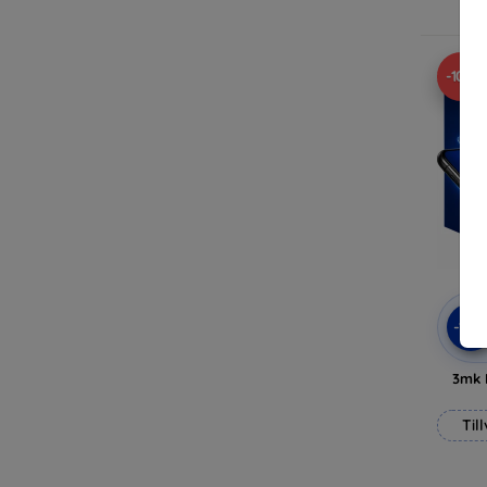
-10%
-10
3mk 
Til