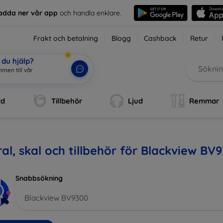
adda ner vår app
och handla enklare.
Frakt och betalning
Blogg
Cashback
Retur
du hjälp?
men till vår
dd
Tillbehör
Ljud
Remmar
al, skal och tillbehör för Blackview BV
Snabbsökning
Blackview BV9300