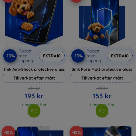
Rabatt
Rabatt
-10%
-10%
med
EXTRA10
med
EXTRA10
kupong
kupong
3mk Anti-Shock protective glass
3mk Pure Matt protective glass
Tillverkat efter mått
Tillverkat efter mått
214 kr
170 kr
193 kr
153 kr
I lager > 5 st
I lager > 5 st
-10%
-10%