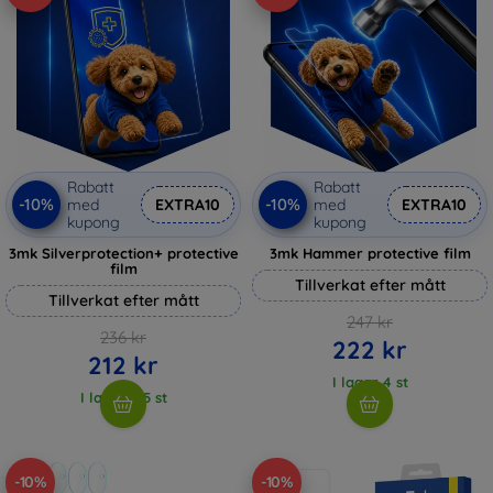
Rabatt
Rabatt
-10%
-10%
med
EXTRA10
med
EXTRA10
kupong
kupong
3mk Silverprotection+ protective
3mk Hammer protective film
film
Tillverkat efter mått
Tillverkat efter mått
247 kr
236 kr
222 kr
212 kr
I lager 4 st
I lager > 5 st
-10%
-10%