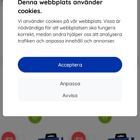
Denna webbplats använder
cookies.
Vi använder cookies på vår webbplats. Vissa är
nödvändiga för att webbplatsen ska fungera
korrekt, medan andra hjälper oss att analysera
trafiken och anpassa innehåll och annonser.
Rabatt
Rabatt
-10%
-10%
med
EXTRA10
med
EXTRA10
Acceptera
kupong
kupong
Beline Case Silicone Honor 200
3MK Clear Case for Honor 200
black
147 kr
Anpassa
125 kr
132 kr
112 kr
Avvisa
I lager > 5 st
I lager > 5 st
-10%
-10%