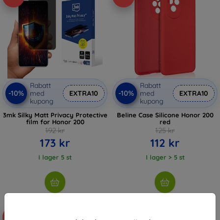
Rabatt
Rabatt
-10%
-10%
med
EXTRA10
med
EXTRA10
kupong
kupong
3mk Silky Matt Privacy Protective
Beline Case Silicone Honor 200
film for Honor 200
red
192 kr
125 kr
173 kr
112 kr
I lager 5 st
I lager > 5 st
-10%
-10%