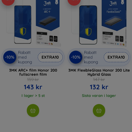
Rabatt
Rabatt
-10%
-10%
med
EXTRA10
med
EXTRA10
kupong
kupong
3MK ARC+ film Honor 200
3MK FlexibleGlass Honor 200 Lite
fullscreen film
Hybrid Glass
159 kr
147 kr
143 kr
132 kr
I lager > 5 st
Sista varan i lager