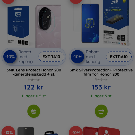
Rabatt
Rabatt
-10%
-10%
med
EXTRA10
med
EXTRA10
kupong
kupong
3MK Lens Protect Honor 200
3mk SilverProtection+ Protective
kameralensskydd 4 st.
film for Honor 200
136 kr
170 kr
122 kr
153 kr
I lager > 5 st
I lager 5 st
-10%
-10%