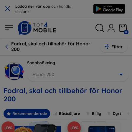
×
Ladda ner vår app
och handla
enklare.
0
Fodral, skal och tillbehör för Honor
Filter
200
Snabbsökning
Honor 200
Fodral, skal och tillbehör för Honor
200
Rekommenderade
Bästsäljare
Billig
Dyrt
-10%
-10%